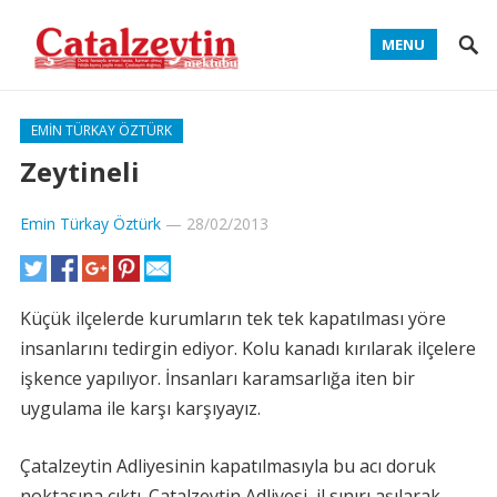
MENU
EMIN TÜRKAY ÖZTÜRK
Zeytineli
Emin Türkay Öztürk
—
28/02/2013
Küçük ilçelerde kurumların tek tek kapatılması yöre
insanlarını tedirgin ediyor. Kolu kanadı kırılarak ilçelere
işkence yapılıyor. İnsanları karamsarlığa iten bir
uygulama ile karşı karşıyayız.
Çatalzeytin Adliyesinin kapatılmasıyla bu acı doruk
noktasına çıktı. Çatalzeytin Adliyesi, il sınırı aşılarak