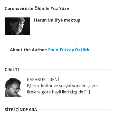
Coronavirüsle Ölümle Yüz Yüze
Harun Ünlü’ye mektup
About the Author:
Emin Türkay Öztürk
CIVILTI
KARABÜK TRENİ
Eğitim, kültür ve sosyal yönden çevre
ilçelere göre hayli ileri çizgide
[…]
SITE İÇINDE ARA