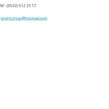
M : (0532) 512 23 17
:
eminturkay@hotmail.com