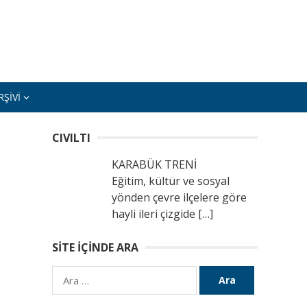
ŞIVI
CIVILTI
KARABÜK TRENİ
Eğitim, kültür ve sosyal
yönden çevre ilçelere göre
hayli ileri çizgide
[…]
SITE İÇINDE ARA
Arama: