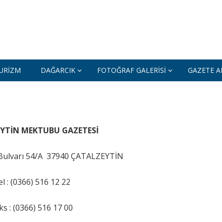
URIZM
DAĞARCIK
FOTOĞRAF GALERISI
GAZETE AR
YTİN MEKTUBU GAZETESİ
 Bulvarı 54/A 37940 ÇATALZEYTİN
el : (0366) 516 12 22
ks : (0366) 516 17 00