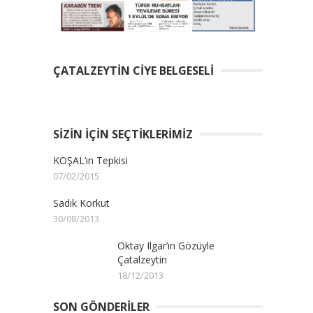
ÇATALZEYTIN CIYE BELGESELI
SIZIN İÇIN SEÇTIKLERIMIZ
KOŞAL’ın Tepkisi
07/02/2015
Sadık Korkut
30/08/2013
Oktay Ilgar’ın Gözüyle
Çatalzeytin
18/12/2013
SON GÖNDERILER