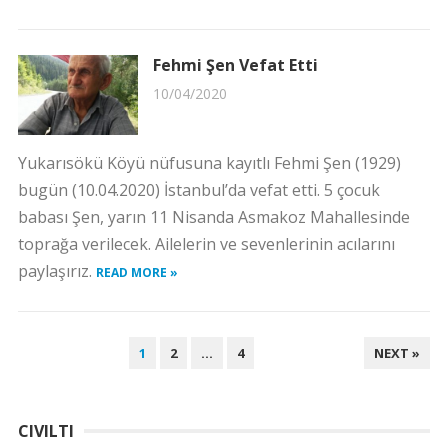
Fehmi Şen Vefat Etti
10/04/2020
Yukarısökü Köyü nüfusuna kayıtlı Fehmi Şen (1929)
bugün (10.04.2020) İstanbul’da vefat etti. 5 çocuk
babası Şen, yarın 11 Nisanda Asmakoz Mahallesinde
toprağa verilecek. Ailelerin ve sevenlerinin acılarını
paylaşırız.
READ MORE »
YAZI
1
2
…
4
NEXT »
SAYFALAMASI
CIVILTI