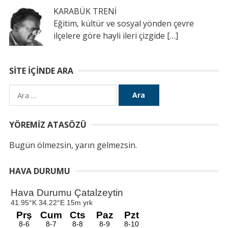
KARABÜK TRENİ
Eğitim, kültür ve sosyal yönden çevre
ilçelere göre hayli ileri çizgide
[…]
SITE İÇINDE ARA
Arama:
YÖREMIZ ATASÖZÜ
Bugün ölmezsin, yarın gelmezsin.
HAVA DURUMU