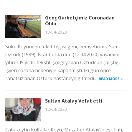
Genç Gurbetçimiz Coronadan
Öldü
13/04/2020
Sökü Köyünden tekstil işçisi genç hemşehrimiz Sami
Öztürk (1989), İstanbul’da dün (12.04.2020) yaşamını
yitirdi. l5 yıldır tekstil işçiliği yapan Öztürk’ün çalıştığı
işyeri corona nedeniyle kapanmıştı. İki gün önce
rahatsızlanan Öztürk hastaneye gitmedi....
READ MORE »
Sultan Atalay Vefat etti
12/04/2020
Çatalzeytin Kulfallar Köyü, Muzaffer Atalay’ın eşi, Fati,