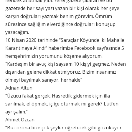
hendek atlatmak gibi. Yerel gazete çıkaran ve bu
gazetede her sayı yazı yazan bir kişi olarak her şeye
karşın doğruları yazmak benim görevim. Ömrüm
süresince sağlığım elverdiğince doğruları konuşup
yazacağım.
10 Nisan 2020 tarihinde “Saraçlar Köyünde İki Mahalle
Karantinaya Alındı” haberimize Facebook sayfasında 5
hemşehrimizin yorumunu köşeme alıyorum.
“Kardeşim bir avuç kişi saysam 10 kişiyi geçmez. Neden
dışarıdan gelene dikkat etmiyoruz. Bizim insanımız
ölmeyi bayılmak sanıyor, herhalde”
Adnan Altun
“Üzücü fakat gerçek. Hasretlik gidermek için illa
sarılmak, el öpmek, iç içe oturmak mı gerek? Lütfen
ayrışalım.”
Ahmet Özcan
“Bu corona bize çok şeyler öğretecek gibi gözüküyor.