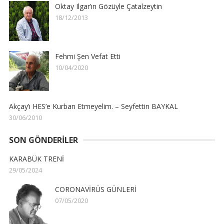
Oktay Ilgar’ın Gözüyle Çatalzeytin
18/12/2013
Fehmi Şen Vefat Etti
10/04/2020
Akçay’ı HES’e Kurban Etmeyelim. – Seyfettin BAYKAL
30/06/2010
SON GÖNDERILER
KARABÜK TRENİ
29/05/2024
CORONAVİRÜS GÜNLERİ
07/05/2020