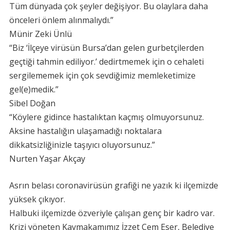
Tüm dünyada çok şeyler değişiyor. Bu olaylara daha
önceleri önlem alınmalıydı.”
Münir Zeki Ünlü
“Biz ‘İlçeye virüsün Bursa’dan gelen gurbetçilerden
geçtiği tahmin ediliyor.’ dedirtmemek için o cehaleti
sergilememek için çok sevdiğimiz memleketimize
gel(e)medik.”
Sibel Doğan
“Köylere gidince hastalıktan kaçmış olmuyorsunuz.
Aksine hastalığın ulaşamadığı noktalara
dikkatsizliğinizle taşıyıcı oluyorsunuz.”
Nurten Yaşar Akçay
Asrın belası coronavirüsün grafiği ne yazık ki ilçemizde
yüksek çıkıyor.
Halbuki ilçemizde özveriyle çalışan genç bir kadro var.
Krizi yöneten Kaymakamımız İzzet Cem Eser, Belediye