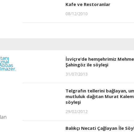
Kafe ve Restoranlar
08/12/2010
İsviçre’de hemşehrimiz Mehme
Şahingöz ile söyleşi
31/07/2013
Telgrafın tellerini bağlayan, u
mutluluk dağıtan Murat Kalem’
söyleşi
29/02/2012
lan
Balıkçı Necati Çağlayan İle Söy