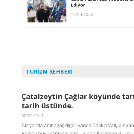
Ediyor
10/04/2020
TURIZM REHBERI
Çatalzeytin Çağlar köyünde tar
tarih üstünde.
08/09/2011
Bir yanda anıt ağaç diğer yanda Balıkçı Vali, bir ya
Romalı büyükanneye ağıt… Sinop Kerempe Burnu