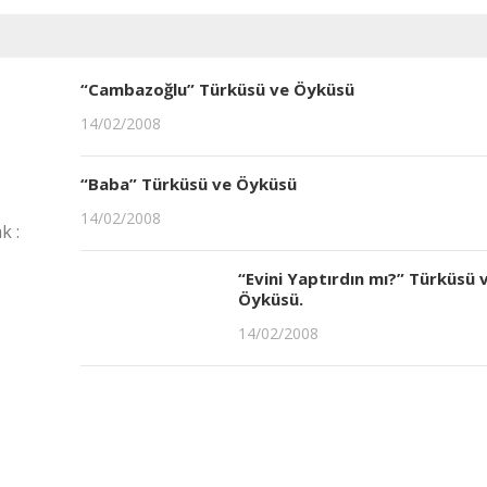
“Cambazoğlu” Türküsü ve Öyküsü
14/02/2008
“Baba” Türküsü ve Öyküsü
14/02/2008
k :
“Evini Yaptırdın mı?” Türküsü 
Öyküsü.
14/02/2008