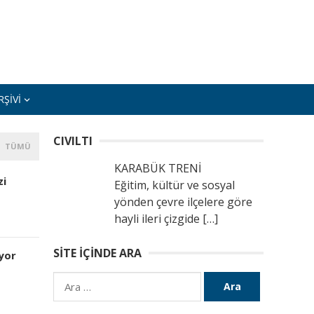
ŞIVI
CIVILTI
TÜMÜ
KARABÜK TRENİ
zi
Eğitim, kültür ve sosyal
yönden çevre ilçelere göre
hayli ileri çizgide
[…]
SITE İÇINDE ARA
ıyor
Arama: