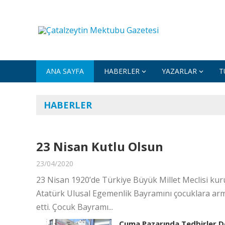
ANA SAYFA
HABERLER
YAZARLAR
T
HABERLER
23 Nisan Kutlu Olsun
23/04/2020
23 Nisan 1920’de Türkiye Büyük Millet Meclisi kur
Atatürk Ulusal Egemenlik Bayramını çocuklara a
etti. Çocuk Bayramı...
Cuma Pazarında Tedbirler 