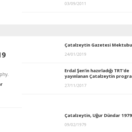
03/09/2011
Çatalzeytin Gazetesi Mektubu
19
24/01/2019
Erdal Şen’in hazırladığı TRT’de
phy.
yayınlanan Çatalzeytin progr
ar
27/11/2017
Çatalzeytin, Uğur Dündar 1979
09/02/1979