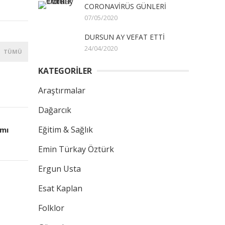
CORONAVİRÜS GÜNLERİ
07/05/2020
DURSUN AY VEFAT ETTİ
24/04/2020
TÜMÜ
KATEGORİLER
Araştırmalar
Dağarcık
Eğitim & Sağlık
amı
Emin Türkay Öztürk
Ergun Usta
Esat Kaplan
Folklor