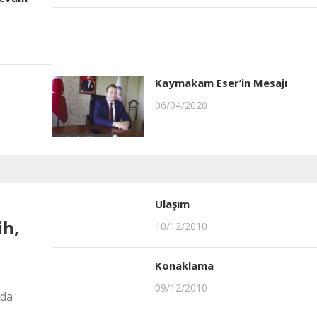
Kaymakam Eser’in Mesajı
06/04/2020
Ulaşım
ih,
10/12/2010
Konaklama
09/12/2010
nda