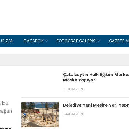
URIZM
DAĞARCIK
FOTOĞRAF GALERISI
GAZETE AR
Çatalzeytin Halk Eğitim Merke
Maske Yapıyor
19/04/2020
uldu.
Belediye Yeni Mesire Yeri Yap
rmağan
14/04/2020
Devam