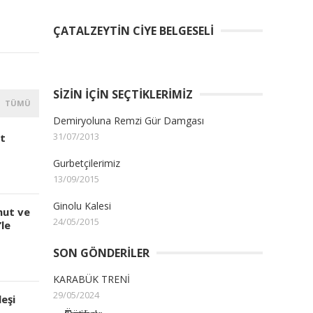
ÇATALZEYTIN CIYE BELGESELI
SIZIN İÇIN SEÇTIKLERIMIZ
TÜMÜ
Demiryoluna Remzi Gür Damgası
31/07/2013
t
Gurbetçilerimiz
13/09/2015
Ginolu Kalesi
mut ve
24/05/2015
le
SON GÖNDERILER
KARABÜK TRENİ
29/05/2024
leşi