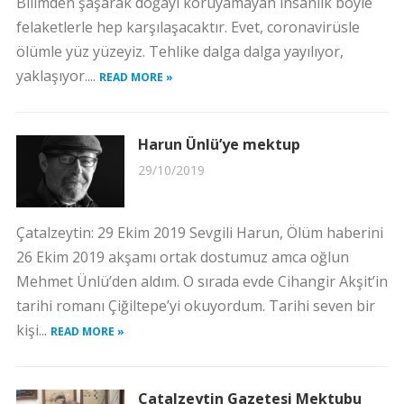
Bilimden şaşarak doğayı koruyamayan insanlık böyle
felaketlerle hep karşılaşacaktır. Evet, coronavirüsle
ölümle yüz yüzeyiz. Tehlike dalga dalga yayılıyor,
yaklaşıyor....
READ MORE »
Harun Ünlü’ye mektup
29/10/2019
Çatalzeytin: 29 Ekim 2019 Sevgili Harun, Ölüm haberini
26 Ekim 2019 akşamı ortak dostumuz amca oğlun
Mehmet Ünlü’den aldım. O sırada evde Cihangir Akşit’in
tarihi romanı Çiğiltepe’yi okuyordum. Tarihi seven bir
kişi...
READ MORE »
Çatalzeytin Gazetesi Mektubu