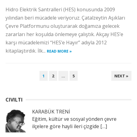
Hidro Elektrik Santralleri (HES) konusunda 2009
yılından beri mücadele veriyoruz. Çatalzeytin Aşıkları
Çevre Platformunu oluşturarak doğamıza gelecek
zararları her koşulda önlemeye çalıştık. Akçay HES’e
karşı mücadelemizi “HES’e Hayır” adıyla 2012
kitaplaştırdık. İlk...
READ MORE »
YAZI
1
2
…
5
NEXT »
SAYFALAMASI
CIVILTI
KARABÜK TRENİ
Eğitim, kültür ve sosyal yönden çevre
ilçelere göre hayli ileri çizgide
[…]