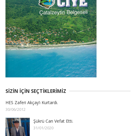
SIZIN İÇIN SEÇTIKLERIMIZ
HES Zaferi Akçay’ı Kurtardı.
30/06/2012
Şükrü Can Vefat Etti.
31/01/2020