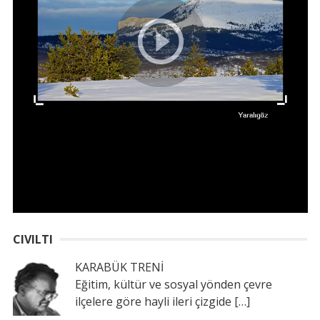
CIVILTI
KARABÜK TRENİ
Eğitim, kültür ve sosyal yönden çevre
ilçelere göre hayli ileri çizgide
[…]