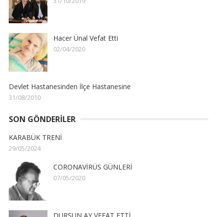
31/10/2019
Hacer Ünal Vefat Etti
02/04/2020
Devlet Hastanesinden İlçe Hastanesine
31/08/2010
SON GÖNDERILER
KARABÜK TRENİ
29/05/2024
CORONAVİRÜS GÜNLERİ
07/05/2020
DURSUN AY VEFAT ETTİ