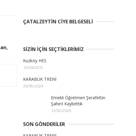
ÇATALZEYTIN CIYE BELGESELI
an,
SIZIN İÇIN SEÇTIKLERIMIZ
Kuzköy HES
13/04/2015
KARABÜK TRENİ
29/05/2024
Emekli Öğretmen Şerafettin
Şahin’i Kaybettik
12/02/2020
SON GÖNDERILER
KARABÜK TRENİ