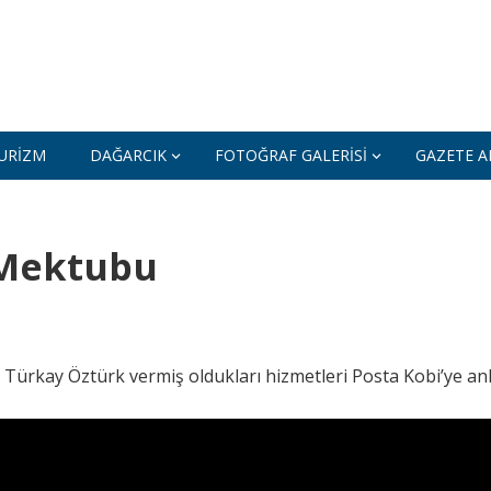
URIZM
DAĞARCIK
FOTOĞRAF GALERISI
GAZETE AR
 Mektubu
ürkay Öztürk vermiş oldukları hizmetleri Posta Kobi’ye anla