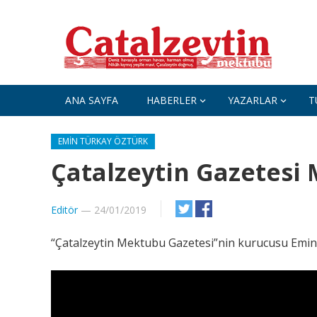
ANA SAYFA
HABERLER
YAZARLAR
T
EMIN TÜRKAY ÖZTÜRK
Çatalzeytin Gazetesi
Editör
—
24/01/2019
“Çatalzeytin Mektubu Gazetesi”nin kurucusu Emin T