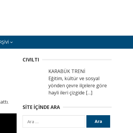
ŞIVI
CIVILTI
KARABÜK TRENİ
Eğitim, kültür ve sosyal
yönden çevre ilçelere göre
hayli ileri çizgide
[…]
ttı.
SITE İÇINDE ARA
Arama: