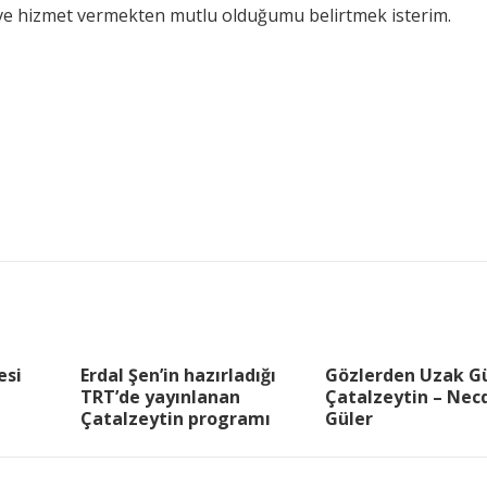
n ve hizmet vermekten mutlu olduğumu belirtmek isterim.
esi
Erdal Şen’in hazırladığı
Gözlerden Uzak G
TRT’de yayınlanan
Çatalzeytin – Nec
Çatalzeytin programı
Güler