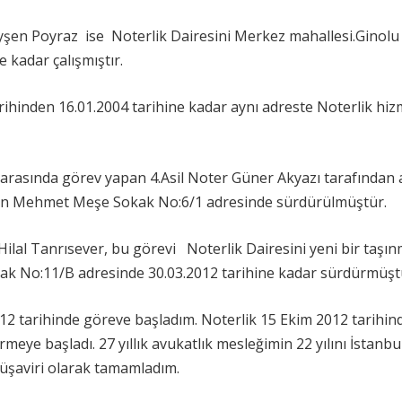
 Ayşen Poyraz ise Noterlik Dairesini Merkez mahallesi.Ginolu
 kadar çalışmıştır.
arihinden 16.01.2004 tarihine kadar aynı adreste Noterlik hiz
ri arasında görev yapan 4.Asil Noter Güner Akyazı tarafından
rkan Mehmet Meşe Sokak No:6/1 adresinde sürdürülmüştür.
ilal Tanrısever, bu görevi Noterlik Dairesini yeni bir taşın
k No:11/B adresinde 30.03.2012 tarihine kadar sürdürmüşt
2012 tarihinde göreve başladım. Noterlik 15 Ekim 2012 tarihin
eye başladı. 27 yıllık avukatlık mesleğimin 22 yılını İstanbu
şaviri olarak tamamladım.