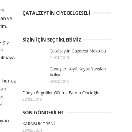
re
ÇATALZEYTIN CIYE BELGESELI
nan ve
rim.
SIZIN İÇIN SEÇTIKLERIMIZ
ağış
da
Çatalzeytin Gazetesi Mektubu
pılmaya
24/01/2019
Güneşler Köyü Kayak Yarışları
Açılışı
er henüz
08/03/2015
dan
Dünya Engelliler Günü – Fatma Cincioğlu
et
28/02/2013
l,
SON GÖNDERILER
ayan
KARABÜK TRENİ
29/05/2024