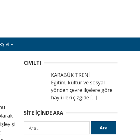
ŞIVI
CIVILTI
KARABÜK TRENİ
Eğitim, kültür ve sosyal
yönden çevre ilçelere göre
hayli ileri çizgide
[…]
amu
SITE İÇINDE ARA
olarak
şleyişi
Arama:
k