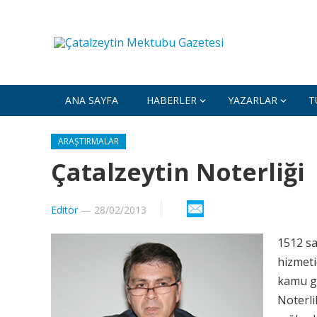
ANA SAYFA
HABERLER
YAZARLAR
T
ARAŞTIRMALAR
Çatalzeytin Noterliği
Editör
—
28/02/2013
1512 sa
hizmeti
kamu gö
Noterli