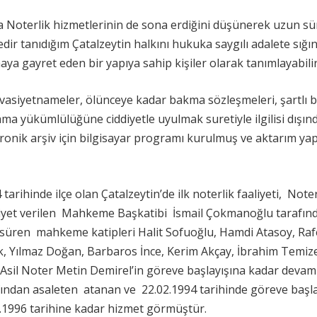
nda Noterlik hizmetlerinin de sona erdiğini düşünerek uzun sü
dir tanıdığım Çatalzeytin halkını hukuka saygılı adalete sığı
 gayret eden bir yapıya sahip kişiler olarak tanımlayabili
 vasiyetnameler, ölünceye kadar bakma sözleşmeleri, şartlı b
ama yükümlülüğüne ciddiyetle uyulmak suretiyle ilgilisi dışın
ronik arşiv için bilgisayar programı kurulmuş ve aktarım ya
arihinde ilçe olan Çatalzeytin’de ilk noterlik faaliyeti, Not
hiyet verilen Mahkeme Başkatibi İsmail Çokmanoğlu tarafın
ar süren mahkeme katipleri Halit Sofuoğlu, Hamdi Atasoy, Raf
k, Yılmaz Doğan, Barbaros İnce, Kerim Akçay, İbrahim Temize
Asil Noter Metin Demirel’in göreve başlayışına kadar devam
rafından asaleten atanan ve 22.02.1994 tarihinde göreve başl
9.1996 tarihine kadar hizmet görmüştür.