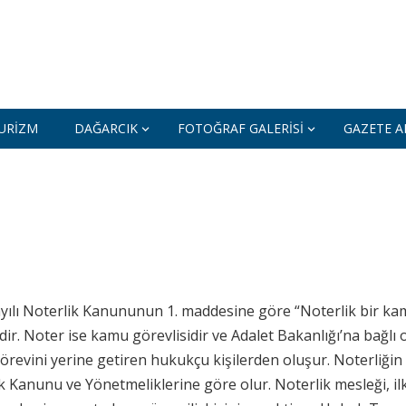
URIZM
DAĞARCIK
FOTOĞRAF GALERISI
GAZETE AR
yılı Noterlik Kanununun 1. maddesine göre “Noterlik bir k
dir. Noter ise kamu görevlisidir ve Adalet Bakanlığı’na bağlı 
revini yerine getiren hukukçu kişilerden oluşur. Noterliğin i
k Kanunu ve Yönetmeliklerine göre olur. Noterlik mesleği, il