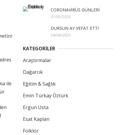
CORONAVİRÜS GÜNLERİ
07/05/2020
DURSUN AY VEFAT ETTİ
24/04/2020
metini
KATEGORİLER
 adres
Araştırmalar
Dağarcık
ma ile
Eğitim & Sağlık
ür.
Emin Türkay Öztürk
den
Ergun Usta
l
Esat Kaplan
Folklor