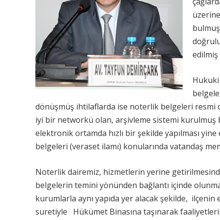
çağlard
üzerine
bulmuşt
doğrulu
edilmiş
Hukuki 
belgele
dönüşmüş ihtilaflarda ise noterlik belgeleri resmi de
iyi bir networkü olan, arşivleme sistemi kurulmuş bir
elektronik ortamda hızlı bir şekilde yapılması yine
belgeleri (veraset ilamı) konularında vatandaş me
Noterlik dairemiz, hizmetlerin yerine getirilmesin
belgelerin temini yönünden bağlantı içinde olunm
kurumlarla aynı yapıda yer alacak şekilde, ilçen
suretiyle Hükümet Binasına taşınarak faaliyetlerin