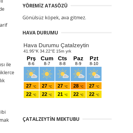
li
YÖREMIZ ATASÖZÜ
ade
Gönülsüz köpek, ava gitmez.
arif
HAVA DURUMU
sı ile
iklerce
lık
ibi
ÇATALZEYTIN MEKTUBU
nmak