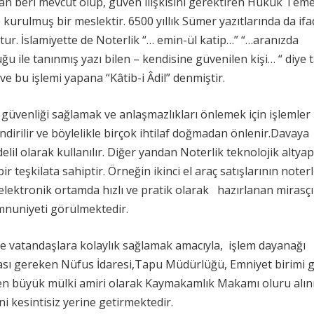
an beri mevcut olup, güven ilişkisini gerektiren Hukuk Teme
 kurulmuş bir meslektir. 6500 yıllık Sümer yazıtlarında da if
ur. İslamiyette de Noterlik “… emin-ül katip…” “…aranızda
ğu ile tanınmış yazı bilen – kendisine güvenilen kişi… “ diye t
 ve bu işlemi yapana “Kâtib-i Âdil” denmiştir.
güvenliği sağlamak ve anlaşmazlıkları önlemek için işlemler
ndirilir ve böylelikle birçok ihtilaf doğmadan önlenir.Davaya
lil olarak kullanılır. Diğer yandan Noterlik teknolojik altyapı
 teşkilata sahiptir. Örneğin ikinci el araç satışlarının noterl
 elektronik ortamda hızlı ve pratik olarak hazırlanan mirasçı
mnuniyeti görülmektedir.
de vatandaşlara kolaylık sağlamak amacıyla, işlem dayanağı
ası gereken Nüfus İdaresi,Tapu Müdürlüğü, Emniyet birimi g
in en büyük mülki amiri olarak Kaymakamlık Makamı oluru alı
i kesintisiz yerine getirmektedir.