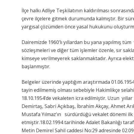
İlçe halkı Adliye Teşkilatının kaldırılması sonrası
çevre ilçelere gitmek durumunda kalmıştır. Bir süre
yargısal çözümden önce yasal hukukunu oluşturmaya
Dairemizde 1960’lı yıllardan bu yana yapılmış tüm
sözleşmeleri ve diğer tüm işlemler özenle, sır sakl
kimseye verilmeyerek saklanmaktadır. Ayrıca elekt
başlanmıştır.
Belgeler üzerinde yaptığım araştırmada 01.06.1954 t
tayin edilmemiş olması sebebiyle Hakimlikçe sela
18.10.1954’de vekaleten icra edilmiştir. Uzun yıll
Demirtaş, Sabri Açıkbaş, İbrahim Akçay, Ahmet Arı
Mustafa Yılmaz’ın sürdürdüğü vekalet dönemi ilk 
etmiştir.18.02.1994 tarihinde Adalet Bakanlığı ta
Metin Demirel Sahil caddesi No:29 adresinde 02.0