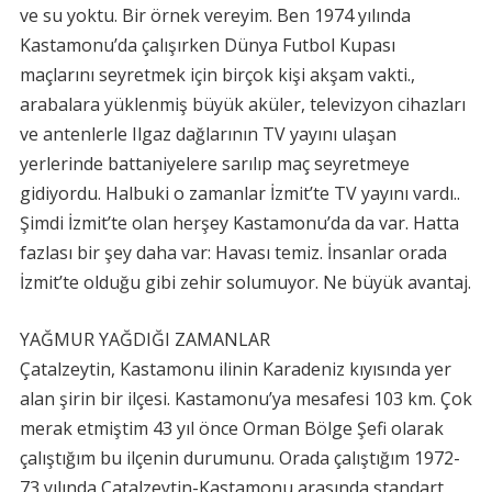
ve su yoktu. Bir örnek vereyim. Ben 1974 yılında
Kastamonu’da çalışırken Dünya Futbol Kupası
maçlarını seyretmek için birçok kişi akşam vakti.,
arabalara yüklenmiş büyük aküler, televizyon cihazları
ve antenlerle Ilgaz dağlarının TV yayını ulaşan
yerlerinde battaniyelere sarılıp maç seyretmeye
gidiyordu. Halbuki o zamanlar İzmit’te TV yayını vardı..
Şimdi İzmit’te olan herşey Kastamonu’da da var. Hatta
fazlası bir şey daha var: Havası temiz. İnsanlar orada
İzmit’te olduğu gibi zehir solumuyor. Ne büyük avantaj.
YAĞMUR YAĞDIĞI ZAMANLAR
Çatalzeytin, Kastamonu ilinin Karadeniz kıyısında yer
alan şirin bir ilçesi. Kastamonu’ya mesafesi 103 km. Çok
merak etmiştim 43 yıl önce Orman Bölge Şefi olarak
çalıştığım bu ilçenin durumunu. Orada çalıştığım 1972-
73 yılında Çatalzeytin-Kastamonu arasında standart