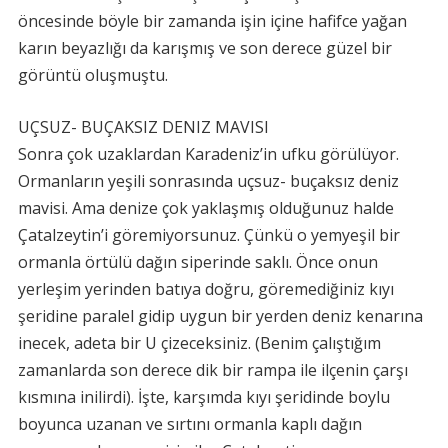
öncesinde böyle bir zamanda işin içine hafifce yağan
karın beyazlığı da karışmış ve son derece güzel bir
görüntü oluşmuştu.
UÇSUZ- BUÇAKSIZ DENIZ MAVISI
Sonra çok uzaklardan Karadeniz’in ufku görülüyor.
Ormanların yeşili sonrasında uçsuz- buçaksız deniz
mavisi. Ama denize çok yaklaşmış olduğunuz halde
Çatalzeytin’i göremiyorsunuz. Çünkü o yemyeşil bir
ormanla örtülü dağın siperinde saklı. Önce onun
yerleşim yerinden batıya doğru, göremediğiniz kıyı
şeridine paralel gidip uygun bir yerden deniz kenarına
inecek, adeta bir U çizeceksiniz. (Benim çalıştığım
zamanlarda son derece dik bir rampa ile ilçenin çarşı
kısmına inilirdi). İşte, karşımda kıyı şeridinde boylu
boyunca uzanan ve sırtını ormanla kaplı dağın