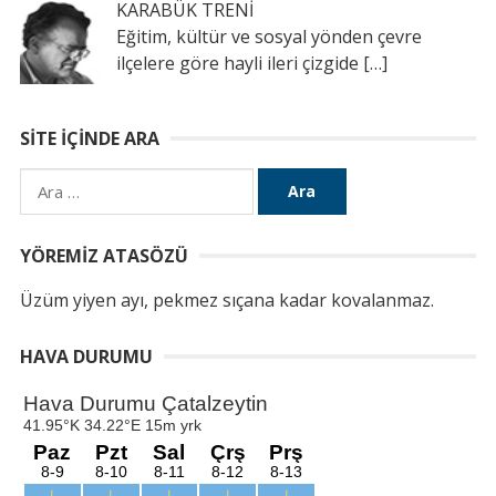
KARABÜK TRENİ
Eğitim, kültür ve sosyal yönden çevre
ilçelere göre hayli ileri çizgide
[…]
SITE İÇINDE ARA
Arama:
YÖREMIZ ATASÖZÜ
Üzüm yiyen ayı, pekmez sıçana kadar kovalanmaz.
HAVA DURUMU