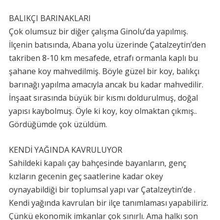
BALIKÇI BARINAKLARI
Çok olumsuz bir diğer çalışma Ginolu’da yapılmış.
İlçenin batısında, Abana yolu üzerinde Çatalzeytin’den
takriben 8-10 km mesafede, etrafı ormanla kaplı bu
şahane koy mahvedilmiş. Böyle güzel bir koy, balıkçı
barınağı yapılma amacıyla ancak bu kadar mahvedilir.
İnşaat sırasında büyük bir kısmı doldurulmuş, doğal
yapısı kaybolmuş. Öyle ki koy, koy olmaktan çıkmış..
Gördüğümde çok üzüldüm.
KENDİ YAĞINDA KAVRULUYOR
Sahildeki kapalı çay bahçesinde bayanların, genç
kızların gecenin geç saatlerine kadar okey
oynayabildiği bir toplumsal yapı var Çatalzeytin’de .
Kendi yağında kavrulan bir ilçe tanımlaması yapabiliriz.
Çünkü ekonomik imkanlar çok sınırlı. Ama halkı son