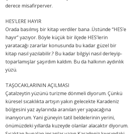
derece misafirperver.
HES’LERE HAYIR
Orada basılmış bir kitap verdiler bana .Üstünde “HES’e
hayır” yazıyor. Böyle küçük bir ilçede HES’lerin
yaratacağı zararlar konusunda bu kadar güzel bir
kitap nasıl yazılabilir.? Bu kadar bilgiyi nasıl derleyip-
toparlamışlar şaşırdım kaldım. Bu da halkının aydınlık
yüzü.
TAŞOCAKLARININ AÇILMASI
Çatalzeytin yüzünü turizme dönmeli diyorum. Çünkü
küresel sıcaklıkta artışın yakın gelecekte Karadeniz
bölgesini yaz aylarında aranılan yer yapacağına
inanıyorum. Yani güneyin tatil beldelerinin yerini,
önümüzdeki yıllarda kuzeyde olanlar alacaktır diyorum.
Sıcaktan bunalan insanlar yazın Karadeniz kıyısındaki