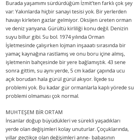
Burada yaşamımı sürdürdüğüm İzmit’ten farklı çok şey
var: Yakınlarda hiçbir sanayi tesisi yok. Bir yerlerden
havayı kirleten gazlar gelmiyor. Oksijen üreten orman
ve deniz yanyana. Gürültü kirliliği konu değil. Denizin
suyu billur gibi. Su bol. 1974 yılında Orman
İşletmesinde çalışırken lojman inşaaatı sırasında bir
yamaç kaynağına rastlamış ve onu boru içine almış,
işletmenin bahçesinde bir yere bağlamıştık. 43 sene
sonra gittim, su aynı yerde, 5 cm kadar çapında ucu
açık borudan hala gürül gürül akıyor. İlçede su
problemi yok. Bu kadar gür ormanlarla kaplı yörede su
problemi olmaması çok normal.
MUHTEŞEM BİR ORTAM
İnsanlar doğup büyüdükleri ve sürekli yaşadıkları
yerde olan değişimleri kolay unuturlar. Çoçuklarında,
yıllar geçtikçe olan değişimleri anne- babasının