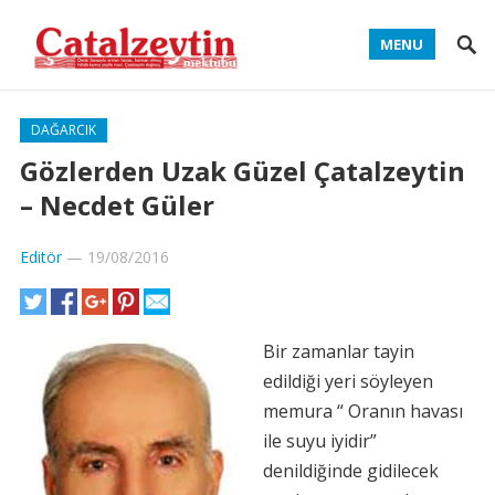
MENU
DAĞARCIK
Gözlerden Uzak Güzel Çatalzeytin
– Necdet Güler
Editör
—
19/08/2016
Bir zamanlar tayin
edildiği yeri söyleyen
memura “ Oranın havası
ile suyu iyidir”
denildiğinde gidilecek