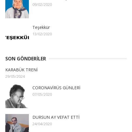
09/02/2020
Teşekkür
13/02/2020
SON GÖNDERILER
KARABÜK TRENİ
29/05/2024
CORONAVİRÜS GÜNLERİ
07/05/2020
DURSUN AY VEFAT ETTİ
24/04/2020