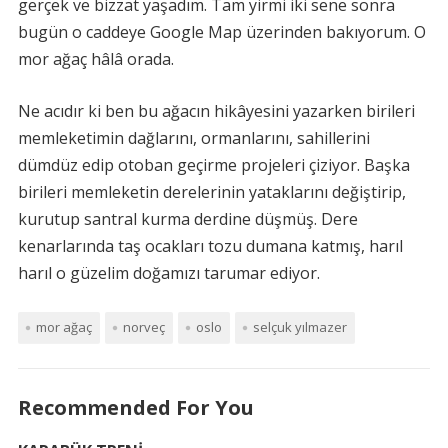
gerçek ve bizzat yaşadım. Tam yirmi iki sene sonra
bugün o caddeye Google Map üzerinden bakıyorum. O
mor ağaç hâlâ orada.
Ne acıdır ki ben bu ağacın hikâyesini yazarken birileri
memleketimin dağlarını, ormanlarını, sahillerini
dümdüz edip otoban geçirme projeleri çiziyor. Başka
birileri memleketin derelerinin yataklarını değiştirip,
kurutup santral kurma derdine düşmüş. Dere
kenarlarında taş ocakları tozu dumana katmış, harıl
harıl o güzelim doğamızı tarumar ediyor.
mor ağaç
norveç
oslo
selçuk yılmazer
Recommended For You