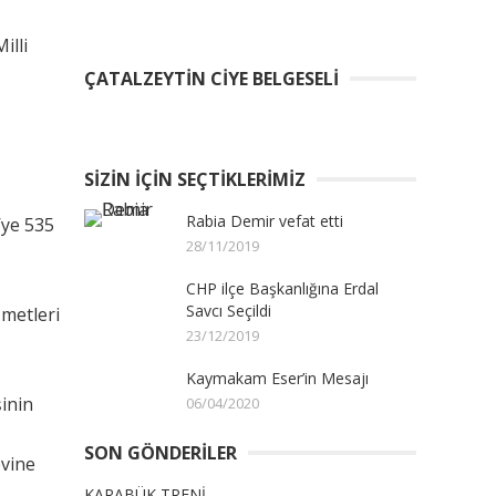
illi
ÇATALZEYTIN CIYE BELGESELI
SIZIN İÇIN SEÇTIKLERIMIZ
Rabia Demir vefat etti
’ye 535
28/11/2019
CHP ilçe Başkanlığına Erdal
Savcı Seçildi
zmetleri
23/12/2019
Kaymakam Eser’in Mesajı
şinin
06/04/2020
SON GÖNDERILER
evine
KARABÜK TRENİ