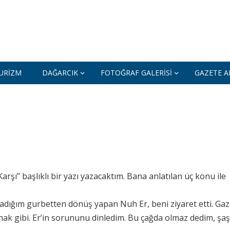
URIZM
DAĞARCIK
FOTOĞRAF GALERISI
GAZETE AR
şı” başlıklı bir yazı yazacaktım. Bana anlatılan üç konu ile
dığım gurbetten dönüş yapan Nuh Er, beni ziyaret etti. Ga
arınak gibi. Er’in sorununu dinledim. Bu çağda olmaz dedim, şaş