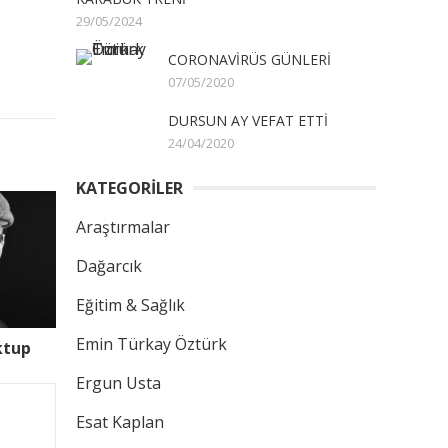
29/05/2024
CORONAVİRÜS GÜNLERİ
07/05/2020
DURSUN AY VEFAT ETTİ
24/04/2020
KATEGORİLER
Araştırmalar
Dağarcık
Eğitim & Sağlık
Emin Türkay Öztürk
ktup
Ergun Usta
Esat Kaplan