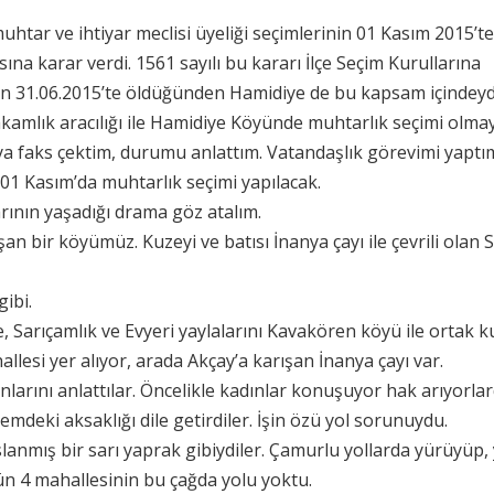
htar ve ihtiyar meclisi üyeliği seçimlerinin 01 Kasım 2015’te
ına karar verdi. 1561 sayılı bu kararı İlçe Seçim Kurullarına
n 31.06.2015’te öldüğünden Hamidiye de bu kapsam içindeyd
kamlık aracılığı ile Hamidiye Köyünde muhtarlık seçimi olma
SK’ya faks çektim, durumu anlattım. Vatandaşlık görevimi yaptı
01 Kasım’da muhtarlık seçimi yapılacak.
rının yaşadığı drama göz atalım.
 bir köyümüz. Kuzeyi ve batısı İnanya çayı ile çevrili olan 
ibi.
Sarıçamlık ve Evyeri yaylalarını Kavakören köyü ile ortak 
llesi yer alıyor, arada Akçay’a karışan İnanya çayı var.
larını anlattılar. Öncelikle kadınlar konuşuyor hak arıyorlar
emdeki aksaklığı dile getirdiler. İşin özü yol sorunuydu.
slanmış bir sarı yaprak gibiydiler. Çamurlu yollarda yürüyüp, 
ün 4 mahallesinin bu çağda yolu yoktu.