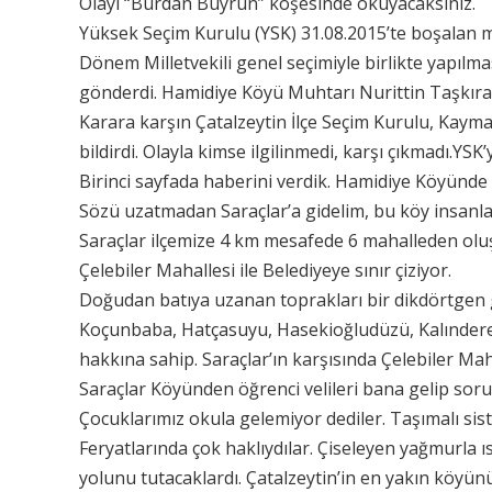
Olayı “Burdan Buyrun” köşesinde okuyacaksınız.
Yüksek Seçim Kurulu (YSK) 31.08.2015’te boşalan mu
Dönem Milletvekili genel seçimiyle birlikte yapılmas
gönderdi. Hamidiye Köyü Muhtarı Nurittin Taşkıra
Karara karşın Çatalzeytin İlçe Seçim Kurulu, Kayma
bildirdi. Olayla kimse ilgilinmedi, karşı çıkmadı.Y
Birinci sayfada haberini verdik. Hamidiye Köyünde 
Sözü uzatmadan Saraçlar’a gidelim, bu köy insanla
Saraçlar ilçemize 4 km mesafede 6 mahalleden oluşan
Çelebiler Mahallesi ile Belediyeye sınır çiziyor.
Doğudan batıya uzanan toprakları bir dikdörtgen g
Koçunbaba, Hatçasuyu, Hasekioğludüzü, Kalındere, 
hakkına sahip. Saraçlar’ın karşısında Çelebiler Maha
Saraçlar Köyünden öğrenci velileri bana gelip sorun
Çocuklarımız okula gelemiyor dediler. Taşımalı sist
Feryatlarında çok haklıydılar. Çiseleyen yağmurla ı
yolunu tutacaklardı. Çatalzeytin’in en yakın köyün