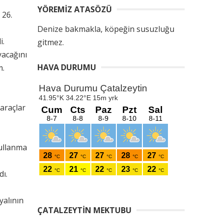
YÖREMIZ ATASÖZÜ
 26.
Denize bakmakla, köpeğin susuzluğu
i.
gitmez.
yacağını
HAVA DURUMU
m.
Saraçlar
kullanma
dı.
yalının
ÇATALZEYTIN MEKTUBU