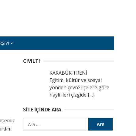
ŞIVI
CIVILTI
KARABÜK TRENİ
Eğitim, kültür ve sosyal
yönden çevre ilçelere göre
hayli ileri çizgide
[…]
SITE İÇINDE ARA
zetemiz
Arama:
ırdım.