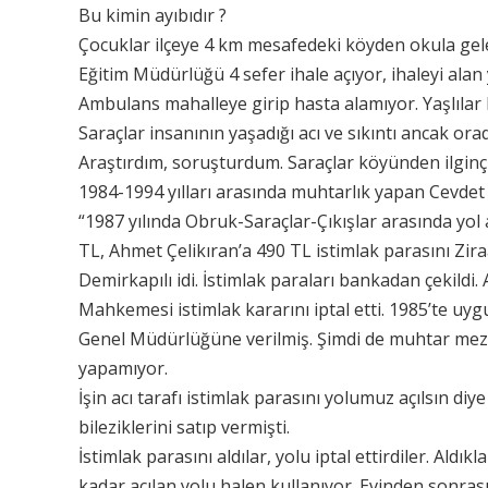
Bu kimin ayıbıdır ?
Çocuklar ilçeye 4 km mesafedeki köyden okula gelem
Eğitim Müdürlüğü 4 sefer ihale açıyor, ihaleyi alan
Ambulans mahalleye girip hasta alamıyor. Yaşlılar k
Saraçlar insanının yaşadığı acı ve sıkıntı ancak ora
Araştırdım, soruşturdum. Saraçlar köyünden ilginç b
1984-1994 yılları arasında muhtarlık yapan Cevdet
“1987 yılında Obruk-Saraçlar-Çıkışlar arasında yol
TL, Ahmet Çelikıran’a 490 TL istimlak parasını Zira
Demirkapılı idi. İstimlak paraları bankadan çekil
Mahkemesi istimlak kararını iptal etti. 1985’te uyg
Genel Müdürlüğüne verilmiş. Şimdi de muhtar mezarlı
yapamıyor.
İşin acı tarafı istimlak parasını yolumuz açılsın 
bileziklerini satıp vermişti.
İstimlak parasını aldılar, yolu iptal ettirdiler. Aldı
kadar açılan yolu halen kullanıyor. Evinden sonrasın