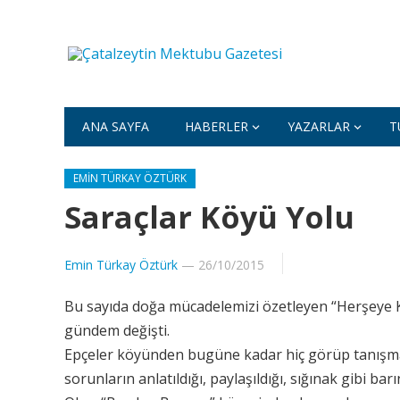
ANA SAYFA
HABERLER
YAZARLAR
T
EMIN TÜRKAY ÖZTÜRK
Saraçlar Köyü Yolu
Emin Türkay Öztürk
—
26/10/2015
Bu sayıda doğa mücadelemizi özetleyen “Herşeye Kar
gündem değişti.
Epçeler köyünden bugüne kadar hiç görüp tanışma
sorunların anlatıldığı, paylaşıldığı, sığınak gibi b