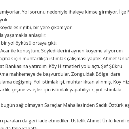
iyorlar. Yol sorunu nedeniyle ihaleye kimse girmiyor. İlçe M
 yok.
öyde esir gibi, bir yere çıkamıyor.
da yaşamakla anlaşılır.
ir yol öyküsü ortaya çıktı.
 Acar ile konuştum. Söylediklerini aynen köşeme alıyorum.
 açmak için muhtarlıkça istimlak çalışması yaptık. Ahmet Ünlü
at Bankasına yatırdım. Köy Hizmetleri yolu açtı. Şef Şükrü
di. Ama mahkemeye de başvurdular. Zonguldak Bölge İdare
ulama değişmiş. Yol istimlak işi, muhtarlıktan alınmış, Köy Hi
k, çeşme vs. işler için istimlak yapabiliyor, yol istimlakı
diye bugün sağ olmayan Saraçlar Mahallesinden Sadık Öztürk e
kları paraları da geri iade etmediler. Üstelik Ahmet Ünlü kendi 
ı da telle kapattı.