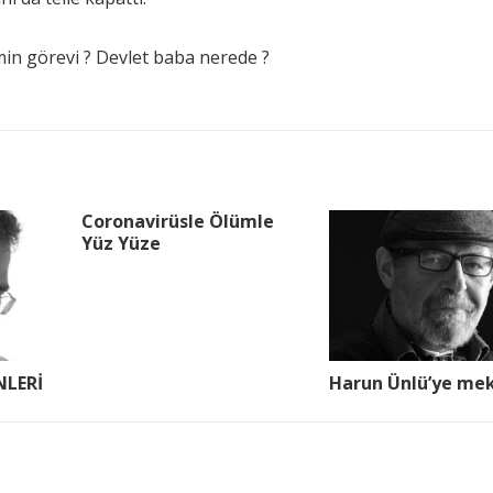
in görevi ? Devlet baba nerede ?
Coronavirüsle Ölümle
Yüz Yüze
LERİ
Harun Ünlü’ye me