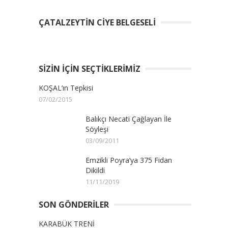
ÇATALZEYTIN CIYE BELGESELI
SIZIN İÇIN SEÇTIKLERIMIZ
KOŞAL’ın Tepkisi
07/02/2015
Balıkçı Necati Çağlayan İle
Söyleşi
03/09/2011
Emzikli Poyra’ya 375 Fidan
Dikildi
11/11/2019
SON GÖNDERILER
KARABÜK TRENİ