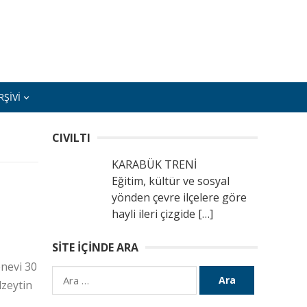
ŞIVI
CIVILTI
KARABÜK TRENİ
Eğitim, kültür ve sosyal
yönden çevre ilçelere göre
hayli ileri çizgide
[…]
SITE İÇINDE ARA
enevi 30
Arama:
lzeytin