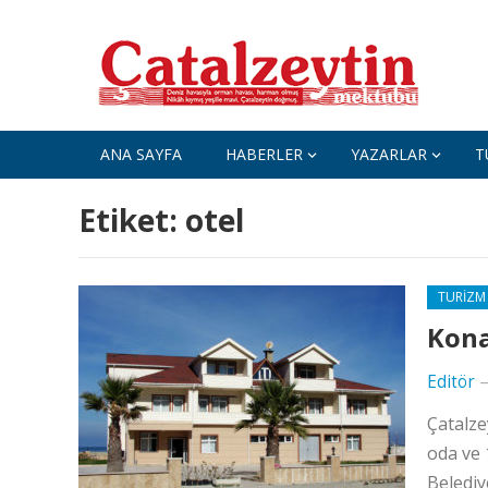
ANA SAYFA
HABERLER
YAZARLAR
T
Etiket:
otel
TURIZM
Kon
Editör
Çatalze
oda ve 
Belediy