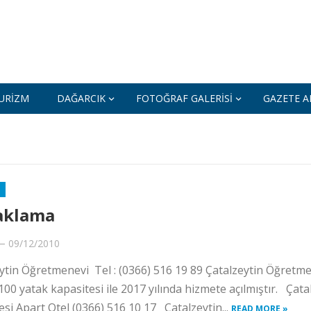
URIZM
DAĞARCIK
FOTOĞRAF GALERISI
GAZETE AR
aklama
—
09/12/2010
ytin Öğretmenevi Tel : (0366) 516 19 89 Çatalzeytin Öğretm
100 yatak kapasitesi ile 2017 yılında hizmete açılmıştır. Çata
esi Apart Otel (0366) 516 10 17 Çatalzeytin...
READ MORE »