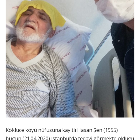
Köklüce köyü nüfusuna kayıtlı Hasan Şen (1955)
bugün (21.04.2020) İstanbul’da tedavi görmekte olduğu