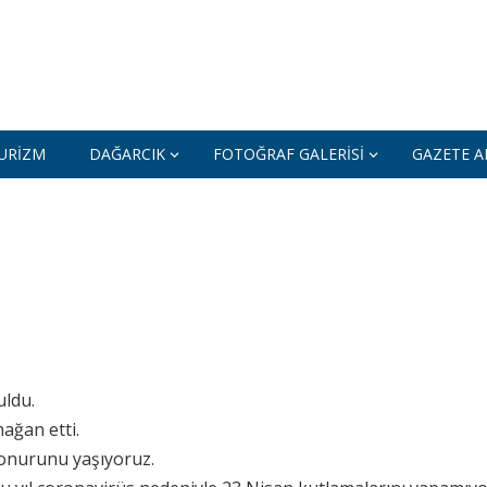
URIZM
DAĞARCIK
FOTOĞRAF GALERISI
GAZETE AR
uldu.
ağan etti.
onurunu yaşıyoruz.