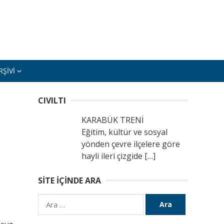
ŞIVI
CIVILTI
KARABÜK TRENİ
Eğitim, kültür ve sosyal
yönden çevre ilçelere göre
hayli ileri çizgide
[…]
SITE İÇINDE ARA
Arama: