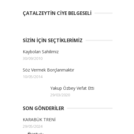
ÇATALZEYTIN CIYE BELGESELI
SIZIN İÇIN SEÇTIKLERIMIZ
Kaybolan Sahilimiz
30/09/2010
Söz Vermek Borçlanmaktır
10/05/2014
Yakup Özbey Vefat Etti
29/03/2020
SON GÖNDERILER
KARABÜK TRENİ
29/05/2024