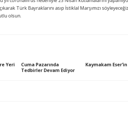
u yıl coronavirüs nedeniyle 23 Nisan kutlamalarını yapamıyo
çıkarak Türk Bayraklarını asıp İstiklal Marşımızı söyleyeceğiz
tlu olsun.
re Yeri
Cuma Pazarında
Kaymakam Eser’in
Tedbirler Devam Ediyor