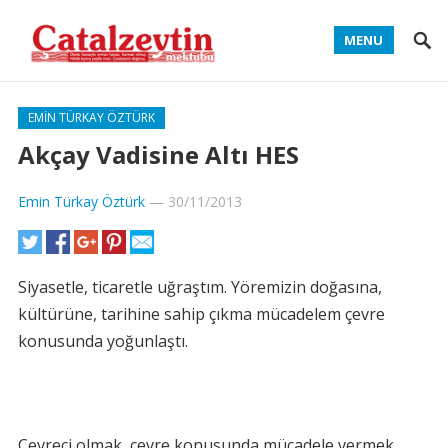
MENU
EMIN TÜRKAY ÖZTÜRK
Akçay Vadisine Altı HES
Emin Türkay Öztürk
—
30/11/2013
Siyasetle, ticaretle uğraştım. Yöremizin doğasına,
kültürüne, tarihine sahip çıkma mücadelem çevre
konusunda yoğunlaştı.
Çevreci olmak, çevre konusunda mücadele vermek