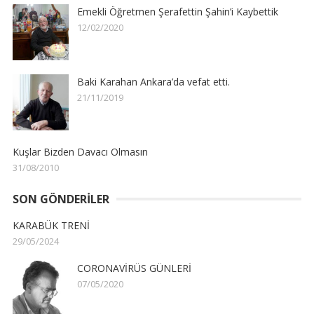
Emekli Öğretmen Şerafettin Şahin’i Kaybettik
12/02/2020
Baki Karahan Ankara’da vefat etti.
21/11/2019
Kuşlar Bizden Davacı Olmasın
31/08/2010
SON GÖNDERILER
KARABÜK TRENİ
29/05/2024
CORONAVİRÜS GÜNLERİ
07/05/2020