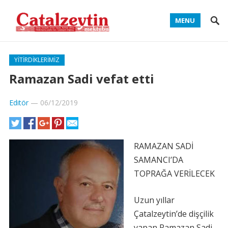
MENU
YITIRDIKLERIMIZ
Ramazan Sadi vefat etti
Editör
—
06/12/2019
RAMAZAN SADİ
SAMANCI’DA
TOPRAĞA VERİLECEK
Uzun yıllar
Çatalzeytin’de dişçilik
yapan Ramazan Sadi