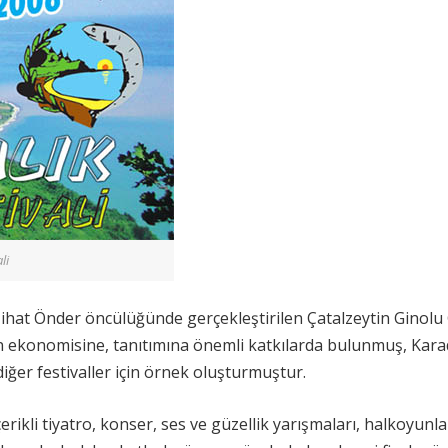
li
Nihat Önder öncülüğünde gerçekleştirilen Çatalzeytin Ginol
tin’in ekonomisine, tanıtımına önemli katkılarda bulunmuş, Kar
 diğer festivaller için örnek oluşturmuştur.
rikli tiyatro, konser, ses ve güzellik yarışmaları, halkoyunla