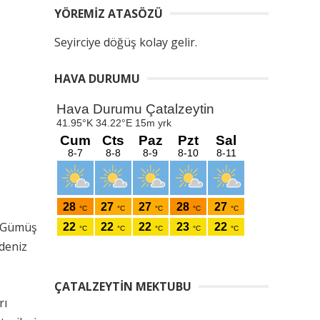
YÖREMIZ ATASÖZÜ
Seyirciye döğüş kolay gelir.
HAVA DURUMU
u Gümüş
adeniz
ÇATALZEYTIN MEKTUBU
rı