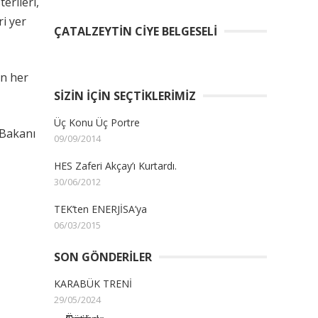
erileri,
ri yer
ÇATALZEYTIN CIYE BELGESELI
an her
SIZIN İÇIN SEÇTIKLERIMIZ
Üç Konu Üç Portre
t Bakanı
09/09/2014
HES Zaferi Akçay’ı Kurtardı.
30/06/2012
TEK’ten ENERJİSA’ya
06/03/2015
SON GÖNDERILER
KARABÜK TRENİ
29/05/2024