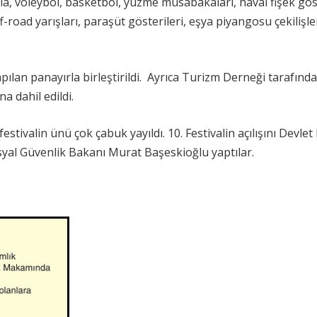
avla, voleybol, basketbol, yüzme müsabakaları, havai fişek göst
 off-road yarışları, paraşüt gösterileri, eşya piyangosu çekilişle
apılan panayırla birleştirildi. Ayrıca Turizm Derneği tarafınd
a dahil edildi.
estivalin ünü çok çabuk yayıldı. 10. Festivalin açılışını Devle
 Sosyal Güvenlik Bakanı Murat Başeskioğlu yaptılar.