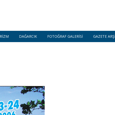
RIZM
DAĞARCIK
FOTOĞRAF GALERISI
GAZETE ARŞI