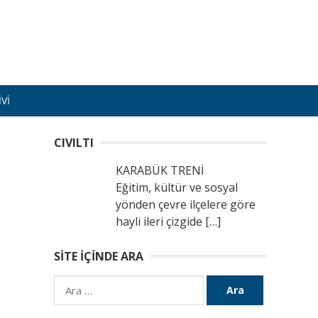
VI
CIVILTI
KARABÜK TRENİ
Eğitim, kültür ve sosyal
yönden çevre ilçelere göre
hayli ileri çizgide
[…]
SITE İÇINDE ARA
Arama: