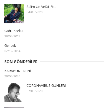
Salim Ün Vefat Etti.
04/03/2020
Sadık Korkut
30/08/2013
Gencek
02/12/2014
SON GÖNDERILER
KARABÜK TRENİ
29/05/2024
CORONAVİRÜS GÜNLERİ
07/05/2020