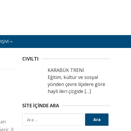
ŞIVI
CIVILTI
KARABÜK TRENİ
Eğitim, kültür ve sosyal
yönden çevre ilçelere göre
hayli ileri çizgide
[…]
SITE İÇINDE ARA
Arama:
san
enç, İl