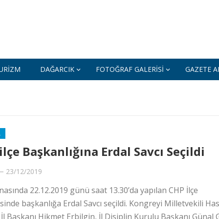
URIZM
DAĞARCIK
FOTOĞRAF GALERISI
GAZETE AR
L
ilçe Başkanlığına Erdal Savcı Seçildi
—
23/12/2019
inasında 22.12.2019 günü saat 13.30’da yapılan CHP İlçe
inde başkanlığa Erdal Savcı seçildi. Kongreyi Milletvekili Ha
, İl Başkanı Hikmet Erbilgin, İl Disiplin Kurulu Başkanı Günal G