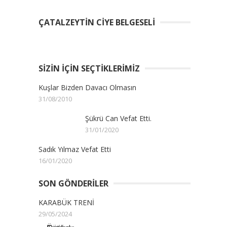
ÇATALZEYTIN CIYE BELGESELI
SIZIN İÇIN SEÇTIKLERIMIZ
Kuşlar Bizden Davacı Olmasın
31/08/2010
Şükrü Can Vefat Etti.
31/01/2020
Sadık Yılmaz Vefat Etti
16/01/2020
SON GÖNDERILER
KARABÜK TRENİ
29/05/2024