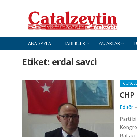
ANA SAYFA
HABERLER
YAZARLAR
T
Etiket:
erdal savci
GÜNCE
CHP 
Editör
Parti b
Kongres
Baltacı