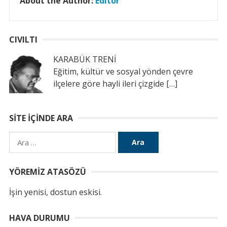
About the Author:
Editör
CIVILTI
KARABÜK TRENİ
Eğitim, kültür ve sosyal yönden çevre
ilçelere göre hayli ileri çizgide
[…]
SITE İÇINDE ARA
Arama:
YÖREMIZ ATASÖZÜ
İşin yenisi, dostun eskisi.
HAVA DURUMU