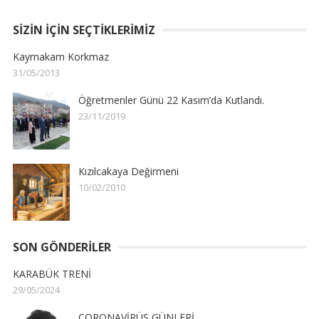
SIZIN İÇIN SEÇTIKLERIMIZ
Kaymakam Korkmaz
31/05/2013
Öğretmenler Günü 22 Kasım’da Kutlandı.
23/11/2019
Kızılcakaya Değirmeni
10/02/2010
SON GÖNDERILER
KARABÜK TRENİ
29/05/2024
CORONAVİRÜS GÜNLERİ