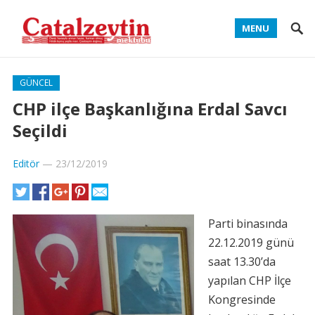
MENU
GÜNCEL
CHP ilçe Başkanlığına Erdal Savcı
Seçildi
Editör
—
23/12/2019
Parti binasında
22.12.2019 günü
saat 13.30’da
yapılan CHP İlçe
Kongresinde