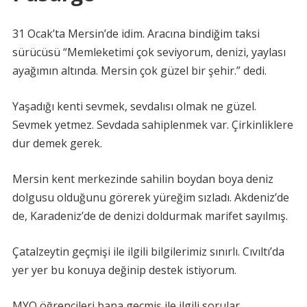
31 Ocak’ta Mersin’de idim. Aracına bindiğim taksi
sürücüsü “Memleketimi çok seviyorum, denizi, yaylası
ayağımın altında. Mersin çok güzel bir şehir.” dedi.
Yaşadığı kenti sevmek, sevdalısı olmak ne güzel.
Sevmek yetmez. Sevdada sahiplenmek var. Çirkinliklere
dur demek gerek.
Mersin kent merkezinde sahilin boydan boya deniz
dolgusu olduğunu görerek yüreğim sızladı. Akdeniz’de
de, Karadeniz’de de denizi doldurmak marifet sayılmış.
Çatalzeytin geçmişi ile ilgili bilgilerimiz sınırlı. Cıvıltı’da
yer yer bu konuya değinip destek istiyorum.
MYO öğrencileri bana geçmiş ile ilgili sorular