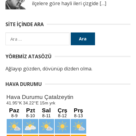
ilçelere göre hayli ileri çizgide
[…]
SITE İÇINDE ARA
Arama:
YÖREMIZ ATASÖZÜ
Ağlayıp gözden, dövünüp dizden olma.
HAVA DURUMU