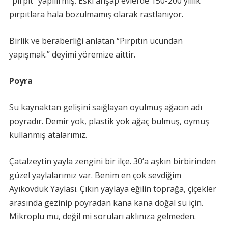
“pırpıt” yapılırmış. Eski ahşap evlerde 150-200 yıllık
pırpıtlara hala bozulmamış olarak rastlanıyor.
Birlik ve beraberliği anlatan “Pırpıtın ucundan
yapışmak.” deyimi yöremize aittir.
Poyra
Su kaynaktan gelişini saığlayan oyulmuş ağacın adı
poyradır. Demir yok, plastik yok ağaç bulmuş, oymuş
kullanmış atalarımız.
Çatalzeytin yayla zengini bir ilçe. 30’a aşkın birbirinden
güzel yaylalarımız var. Benim en çok sevdiğim
Ayıkovduk Yaylası. Çıkın yaylaya eğilin toprağa, çiçekler
arasında gezinip poyradan kana kana doğal su için.
Mikroplu mu, değil mi soruları aklınıza gelmeden.