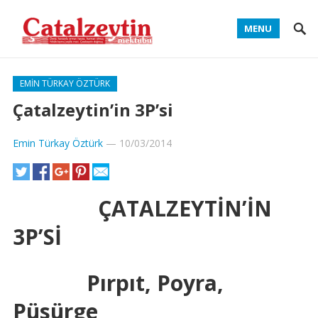
MENU
EMIN TÜRKAY ÖZTÜRK
Çatalzeytin’in 3P’si
Emin Türkay Öztürk
—
10/03/2014
ÇATALZEYTİN’İN
3P’Sİ
Pırpıt, Poyra,
Püsürge