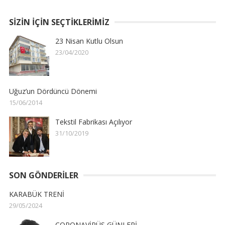
SIZIN İÇIN SEÇTIKLERIMIZ
23 Nisan Kutlu Olsun
23/04/2020
Uğuz’un Dördüncü Dönemi
15/06/2014
Tekstil Fabrikası Açılıyor
31/10/2019
SON GÖNDERILER
KARABÜK TRENİ
29/05/2024
CORONAVİRÜS GÜNLERİ