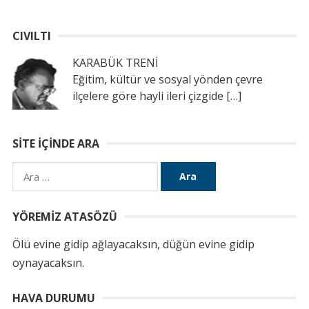
CIVILTI
KARABÜK TRENİ
Eğitim, kültür ve sosyal yönden çevre
ilçelere göre hayli ileri çizgide
[…]
SITE İÇINDE ARA
Arama:
YÖREMIZ ATASÖZÜ
Ölü evine gidip ağlayacaksın, düğün evine gidip
oynayacaksın.
HAVA DURUMU