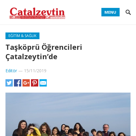
MENU
EĞITIM & SAĞLIK
Taşköprü Öğrencileri
Çatalzeytin’de
Editör
—
15/11/2019