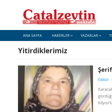
ANA SAYFA
HABERLER
YAZARLAR
T
Yitirdiklerimiz
Şeri
Editör
Karacak
gördüğü
Kilyos’t