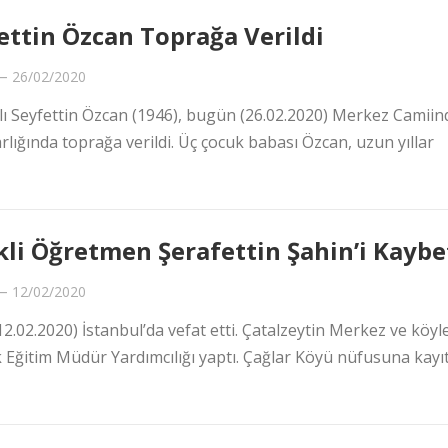
ettin Özcan Toprağa Verildi
—
26/02/2020
lı Seyfettin Özcan (1946), bugün (26.02.2020) Merkez Camiin
ğında toprağa verildi. Üç çocuk babası Özcan, uzun yıllar
li Öğretmen Şerafettin Şahin’i Kaybe
—
12/02/2020
.02.2020) İstanbul’da vefat etti. Çatalzeytin Merkez ve köyl
 Eğitim Müdür Yardımcılığı yaptı. Çağlar Köyü nüfusuna kayıt