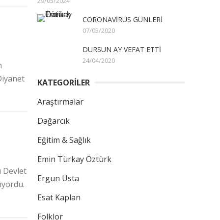
29/05/2024
CORONAVİRÜS GÜNLERİ
07/05/2020
DURSUN AY VEFAT ETTİ
24/04/2020
n
Diyanet
KATEGORİLER
Araştırmalar
Dağarcık
Eğitim & Sağlık
Emin Türkay Öztürk
u Devlet
Ergun Usta
ıyordu.
Esat Kaplan
Folklor