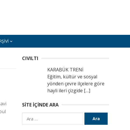
ŞIVI
CIVILTI
KARABÜK TRENİ
Eğitim, kültür ve sosyal
yönden çevre ilçelere göre
hayli ileri çizgide
[…]
avi
SITE İÇINDE ARA
bul
Arama: