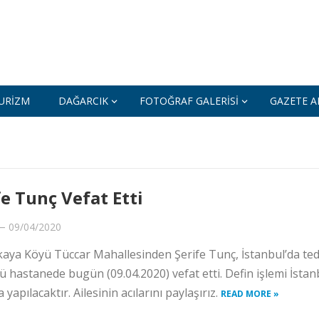
URIZM
DAĞARCIK
FOTOĞRAF GALERISI
GAZETE AR
fe Tunç Vefat Etti
—
09/04/2020
aya Köyü Tüccar Mahallesinden Şerife Tunç, İstanbul’da ted
 hastanede bugün (09.04.2020) vefat etti. Defin işlemi İstan
a yapılacaktır. Ailesinin acılarını paylaşırız.
READ MORE »