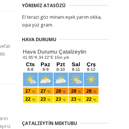
YÖREMIZ ATASÖZÜ
El terazi göz minanı eşek yarım okka,
sıpa yüz gram.
HAVA DURUMU
vefat
di.
arın
ÇATALZEYTIN MEKTUBU
aşırız.