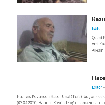
Kazı
Editör
Çepni K
etti. K
Ailesini
Hace
Editör
Hacıreis Köyünden Hacer Ünal (1932), bugün ( 02.04
(03.04.2020) Hacıreis Köyünde öğle namazından sonr