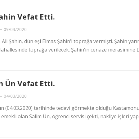
ahin Vefat Etti.
—
09/03/2020
 Ali Şahin, dün eşi Elmas Şahin’i toprağa vermişti. Şahin yarı
ahallesinde toprağa verilecek. Şahin’in cenaze merasimine 
m Ün Vefat Etti.
—
04/03/2020
gün (04.03.2020) tarihinde tedavi görmekte olduğu Kastamon
emekli olan Salim Ün, öğrenci servisi çekti, nakliye işleri yap