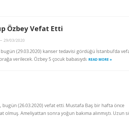
p Özbey Vefat Etti
—
29/03/2020
ugün (29.03.2020) kanser tedavisi gördüğü İstanbul’da vefat
oprağa verilecek. Özbey 5 çocuk babasıydı.
READ MORE »
, bugün (26.03.2020) vefat etti. Mustafa Baş bir hafta önce
yat olmuş. Ameliyattan sonra yoğun bakıma alınmıştı. Uzun s