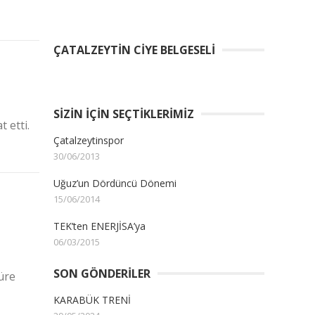
ÇATALZEYTIN CIYE BELGESELI
SIZIN İÇIN SEÇTIKLERIMIZ
 etti.
Çatalzeytinspor
30/06/2013
Uğuz’un Dördüncü Dönemi
15/06/2014
TEK’ten ENERJİSA’ya
06/03/2015
SON GÖNDERILER
üre
KARABÜK TRENİ