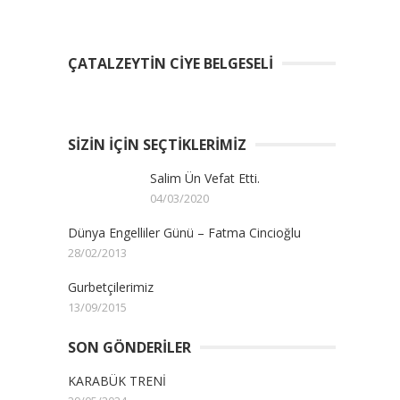
ÇATALZEYTIN CIYE BELGESELI
SIZIN İÇIN SEÇTIKLERIMIZ
Salim Ün Vefat Etti.
04/03/2020
Dünya Engelliler Günü – Fatma Cincioğlu
28/02/2013
Gurbetçilerimiz
13/09/2015
SON GÖNDERILER
KARABÜK TRENİ