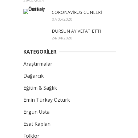
29/05/2024
CORONAVİRÜS GÜNLERİ
07/05/2020
DURSUN AY VEFAT ETTİ
24/04/2020
KATEGORİLER
Araştırmalar
Dağarcık
Eğitim & Sağlık
Emin Türkay Öztürk
Ergun Usta
Esat Kaplan
Folklor