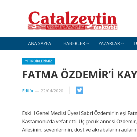
ANA SAYFA
HABERLER
YAZARLAR
T
YITIRDIKLERIMIZ
FATMA ÖZDEMİR’İ KAY
Editör
—
22/04/2020
Eski İl Genel Meclisi Üyesi Sabri Özdemir’in eşi F
Kastamonu’da vefat etti. Üç çocuk annesi Özdemir,
Ailesinin, sevenlerinin, dost ve akrabalarını acıların