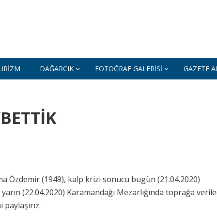
URIZM
DAĞARCIK
FOTOĞRAF GALERISI
GAZETE AR
BETTİK
atma Özdemir (1949), kalp krizi sonucu bugün (21.04.2020)
 yarın (22.04.2020) Karamandağı Mezarlığında toprağa verile
ı paylaşırız.