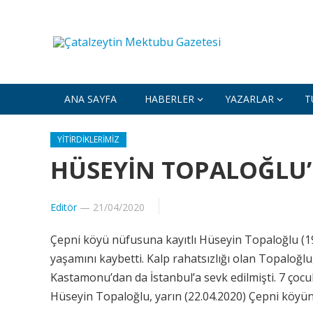
ANA SAYFA
HABERLER
YAZARLAR
T
YITIRDIKLERIMIZ
HÜSEYİN TOPALOĞLU’
Editör
—
21/04/2020
Çepni köyü nüfusuna kayıtlı Hüseyin Topaloğlu (1
yaşamını kaybetti. Kalp rahatsızlığı olan Topaloğ
Kastamonu’dan da İstanbul’a sevk edilmişti. 7 çoc
Hüseyin Topaloğlu, yarın (22.04.2020) Çepni köyün