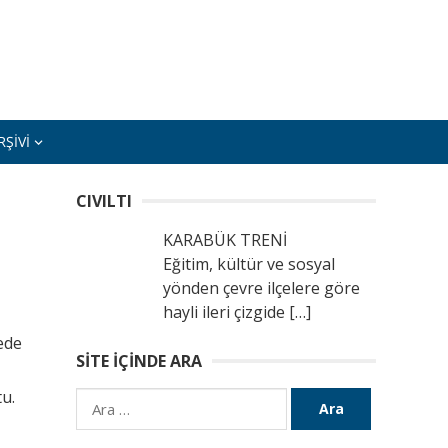
ŞIVI
CIVILTI
KARABÜK TRENİ
Eğitim, kültür ve sosyal
yönden çevre ilçelere göre
hayli ileri çizgide
[…]
ede
SITE İÇINDE ARA
u.
Arama: