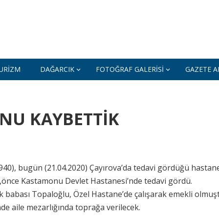
URIZM
DAĞARCIK
FOTOĞRAF GALERISI
GAZETE AR
NU KAYBETTİK
940), bugün (21.04.2020) Çayırova’da tedavi gördüğü hastan
lu,önce Kastamonu Devlet Hastanesi’nde tedavi gördü.
uk babası Topaloğlu, Özel Hastane’de çalışarak emekli olmuşt
de aile mezarlığında toprağa verilecek.