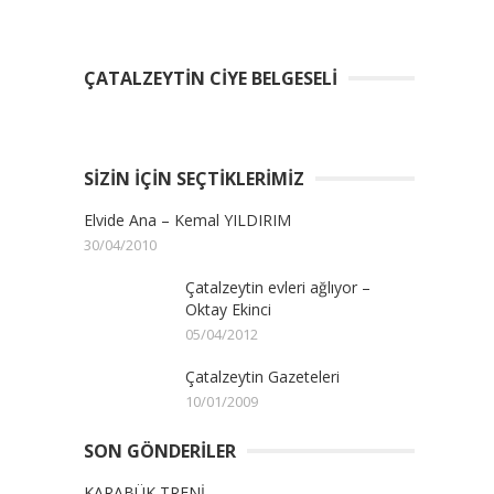
ÇATALZEYTIN CIYE BELGESELI
SIZIN İÇIN SEÇTIKLERIMIZ
Elvide Ana – Kemal YILDIRIM
30/04/2010
Çatalzeytin evleri ağlıyor –
Oktay Ekinci
05/04/2012
Çatalzeytin Gazeteleri
10/01/2009
SON GÖNDERILER
KARABÜK TRENİ