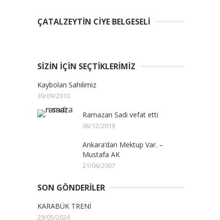
ÇATALZEYTIN CIYE BELGESELI
SIZIN İÇIN SEÇTIKLERIMIZ
Kaybolan Sahilimiz
30/09/2010
Ramazan Sadi vefat etti
06/12/2019
Ankara’dan Mektup Var. –
Mustafa AK
21/06/2007
SON GÖNDERILER
KARABÜK TRENİ
29/05/2024