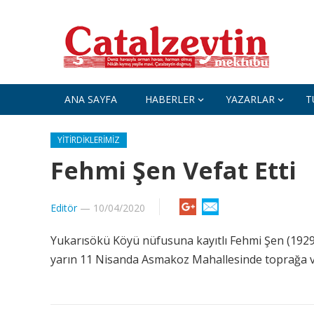
ANA SAYFA
HABERLER
YAZARLAR
T
YITIRDIKLERIMIZ
Fehmi Şen Vefat Etti
Editör
—
10/04/2020
Yukarısökü Köyü nüfusuna kayıtlı Fehmi Şen (1929) 
yarın 11 Nisanda Asmakoz Mahallesinde toprağa veril