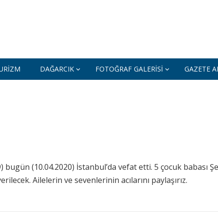
URIZM
DAĞARCIK
FOTOĞRAF GALERISI
GAZETE AR
bugün (10.04.2020) İstanbul’da vefat etti. 5 çocuk babası Ş
ecek. Ailelerin ve sevenlerinin acılarını paylaşırız.