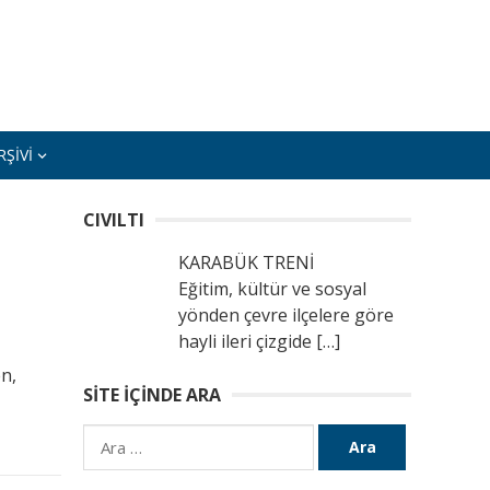
ŞIVI
CIVILTI
KARABÜK TRENİ
Eğitim, kültür ve sosyal
yönden çevre ilçelere göre
hayli ileri çizgide
[…]
en,
SITE İÇINDE ARA
Arama: