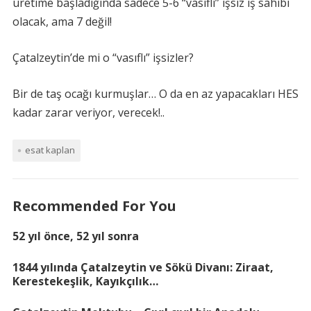
üretime başladığında sadece 5-6 “vasıflı” işsiz iş sahibi
olacak, ama 7 değil!
Çatalzeytin’de mi o “vasıflı” işsizler?
Bir de taş ocağı kurmuşlar… O da en az yapacakları HES
kadar zarar veriyor, verecek!..
esat kaplan
Recommended For You
52 yıl önce, 52 yıl sonra
1844 yılında Çatalzeytin ve Sökü Divanı: Ziraat,
Kerestekeşlik, Kayıkçılık…