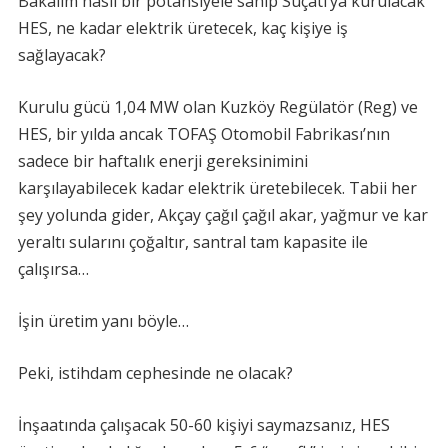
Bakalım nasıl bir potansiyele sahip Suçatı’ya kurulacak
HES, ne kadar elektrik üretecek, kaç kişiye iş
sağlayacak?
Kurulu gücü 1,04 MW olan Kuzköy Regülatör (Reg) ve
HES, bir yılda ancak TOFAŞ Otomobil Fabrikası’nın
sadece bir haftalık enerji gereksinimini
karşılayabilecek kadar elektrik üretebilecek. Tabii her
şey yolunda gider, Akçay çağıl çağıl akar, yağmur ve kar
yeraltı sularını çoğaltır, santral tam kapasite ile
çalışırsa…
İşin üretim yanı böyle…
Peki, istihdam cephesinde ne olacak?
İnşaatında çalışacak 50-60 kişiyi saymazsanız, HES