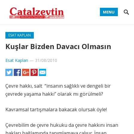
MENU
ESAT KAPLAN
Kuşlar Bizden Davacı Olmasın
Esat Kaplan
—
31/08/2010
Çevre hakkı, salt “insanın sağlıklı ve dengeli bir
çevrede yaşama hakkı” olarak mı görülmeli?
Kavramsal tartışmalara bakacak olursak öyle!
Çevrebilim de çevre hukuku da çevre hakkını insan
hakları bağlamında tanımlamaya çalışır. İnsan