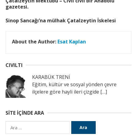
Çatalzeytin Mektubu – Cıvıl cıvıl bir Anadolu
gazetesi.
Sinop Sancağı’na mülhak Çatalzeytin İskelesi
About the Author:
Esat Kaplan
CIVILTI
KARABÜK TRENİ
Eğitim, kültür ve sosyal yönden çevre
ilçelere göre hayli ileri çizgide
[…]
SITE İÇINDE ARA
Arama: