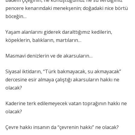
badem çiçeğinin, ne konuştuğumuz ne su verdiğimiz
pencere kenarındaki menekşenin; doğadaki nice börtü
böceğin…
Yaşam alanlarını giderek daralttığımız kedilerin,
köpeklerin, balıkların, martıların…
Masmavi denizlerin ve de akarsuların…
Siyasal iktidarın, “Türk bakmayacak, su akmayacak”
dercesine esir almaya çalıştığı akarsuların hakkı ne
olacak?
Kaderine terk edilemeyecek vatan toprağının hakkı ne
olacak?
Çevre hakkı insanın da “çevrenin hakkı” ne olacak?