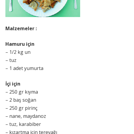
Malzemeler :
Hamuru için
– 1/2 kg un
– tuz
– 1 adet yumurta
İçi için
– 250 gr kıyma
– 2 baş soğan
– 250 gr pirinç
– nane, maydanoz
– tuz, karabiber
– kızartma için tereyağı