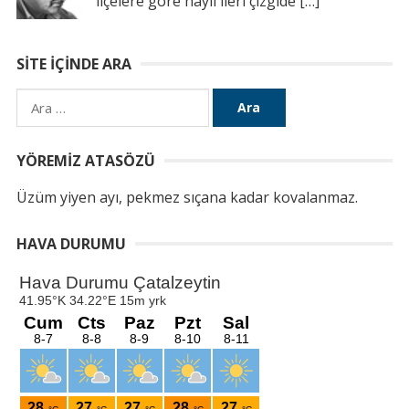
ilçelere göre hayli ileri çizgide
[…]
SITE İÇINDE ARA
Arama:
YÖREMIZ ATASÖZÜ
Üzüm yiyen ayı, pekmez sıçana kadar kovalanmaz.
HAVA DURUMU