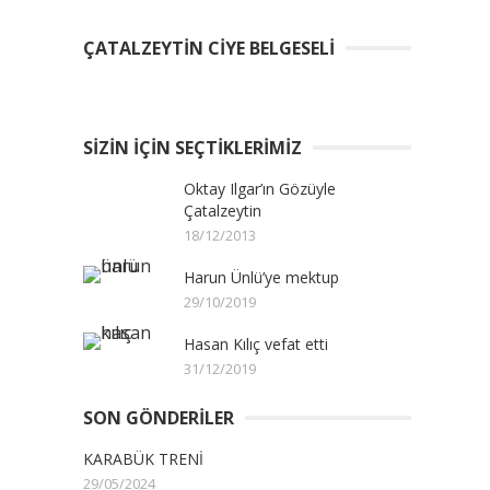
ÇATALZEYTIN CIYE BELGESELI
SIZIN İÇIN SEÇTIKLERIMIZ
Oktay Ilgar’ın Gözüyle
Çatalzeytin
18/12/2013
Harun Ünlü’ye mektup
29/10/2019
Hasan Kılıç vefat etti
31/12/2019
SON GÖNDERILER
KARABÜK TRENİ
29/05/2024