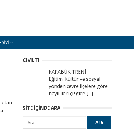
ŞIVI
CIVILTI
KARABÜK TRENİ
Eğitim, kültür ve sosyal
yönden çevre ilçelere göre
hayli ileri çizgide
[…]
Sultan
SITE İÇINDE ARA
ra
Arama: