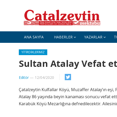
ANA SAYFA
HABERLER
YAZARLAR
T
YITIRDIKLERIMIZ
Sultan Atalay Vefat et
Editör
—
12/04/2020
Çatalzeytin Kulfallar Köyü, Muzaffer Atalay’ın eşi, 
Atalay 86 yaş
ında beyin kanaması sonucu vefat et
Karabük Köyü Mezarlığına defnedilecektir. Ailesinin 