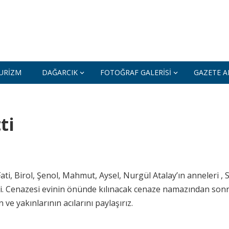
URIZM
DAĞARCIK
FOTOĞRAF GALERISI
GAZETE AR
ti
Fati, Birol, Şenol, Mahmut, Aysel, Nurgül Atalay’ın anneleri , 
ti. Cenazesi evinin önünde kılınacak cenaze namazından son
ve yakınlarının acılarını paylaşırız.