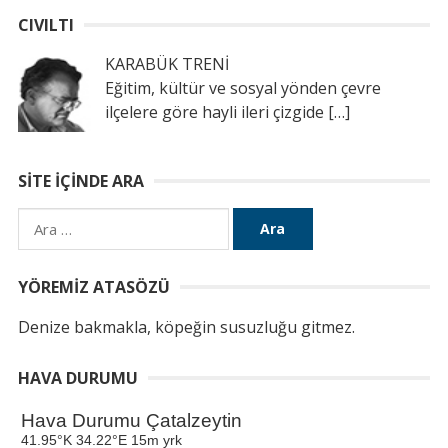
CIVILTI
KARABÜK TRENİ
Eğitim, kültür ve sosyal yönden çevre
ilçelere göre hayli ileri çizgide
[…]
SITE İÇINDE ARA
Arama:
YÖREMIZ ATASÖZÜ
Denize bakmakla, köpeğin susuzluğu gitmez.
HAVA DURUMU