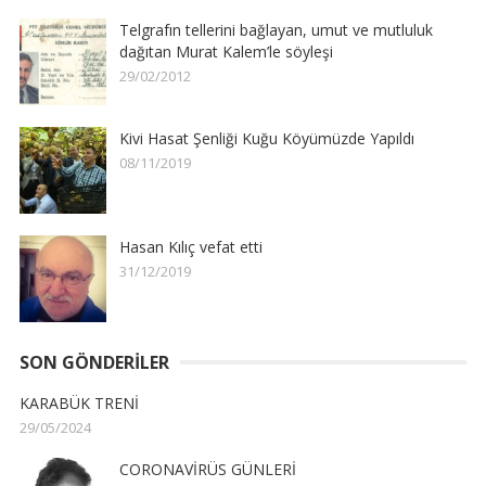
Telgrafın tellerini bağlayan, umut ve mutluluk
dağıtan Murat Kalem’le söyleşi
29/02/2012
Kivi Hasat Şenliği Kuğu Köyümüzde Yapıldı
08/11/2019
Hasan Kılıç vefat etti
31/12/2019
SON GÖNDERILER
KARABÜK TRENİ
29/05/2024
CORONAVİRÜS GÜNLERİ