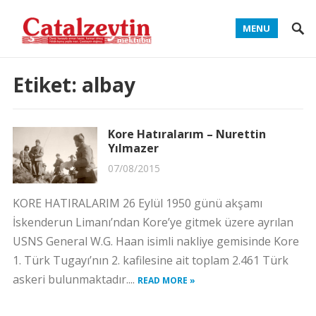
MENU
Etiket:
albay
Kore Hatıralarım – Nurettin
Yılmazer
07/08/2015
KORE HATIRALARIM 26 Eylül 1950 günü akşamı
İskenderun Limanı’ndan Kore’ye gitmek üzere ayrılan
USNS General W.G. Haan isimli nakliye gemisinde Kore
1. Türk Tugayı’nın 2. kafilesine ait toplam 2.461 Türk
askeri bulunmaktadır....
READ MORE »