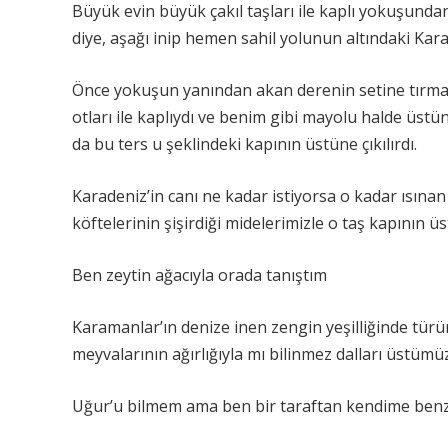
Büyük evin büyük çakıl taşları ile kaplı yokuşund
diye, aşağı inip hemen sahil yolunun altındaki Kara
Önce yokuşun yanından akan derenin setine tırmanı
otları ile kaplıydı ve benim gibi mayolu halde üstü
da bu ters u şeklindeki kapının üstüne çıkılırdı.
Karadeniz’in canı ne kadar istiyorsa o kadar ısın
köftelerinin şişirdiği midelerimizle o taş kapının ü
Ben zeytin ağacıyla orada tanıştım
Karamanlar’ın denize inen zengin yeşilliğinde t
meyvalarının ağırlığıyla mı bilinmez dalları üstümü
Uğur’u bilmem ama ben bir taraftan kendime benze