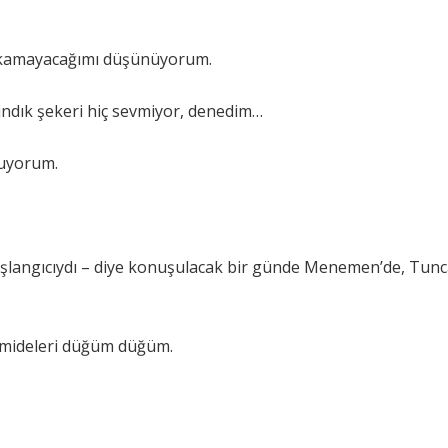
ırakamayacağımı düşünüyorum.
ındık şekeri hiç sevmiyor, denedim…
nuyorum.
 başlangıcıydı – diye konuşulacak bir günde Menemen’de, Tun
 mideleri düğüm düğüm.