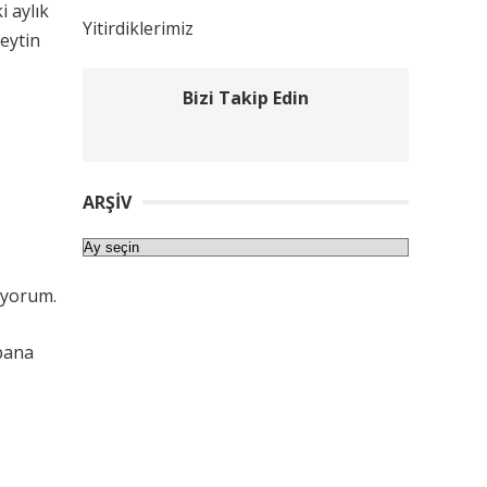
i aylık
Yitirdiklerimiz
zeytin
Bizi Takip Edin
ARŞIV
Arşiv
uyorum.
 bana