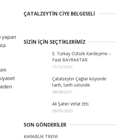
ÇATALZEYTIN CIYE BELGESELI
du yapan
SIZIN İÇIN SEÇTIKLERIMIZ
hta
E. Türkay Öztürk Kardeşime –
Fazıl BAYRAKTAR
11/12/2013
aim
siyaset
Çatalzeytin Çağlar köyünde
tarih, tarih üstünde.
 neden
08/09/2011
Ali Şahin Vefat Etti.
09/03/2020
SON GÖNDERILER
KARABÜK TRENİ