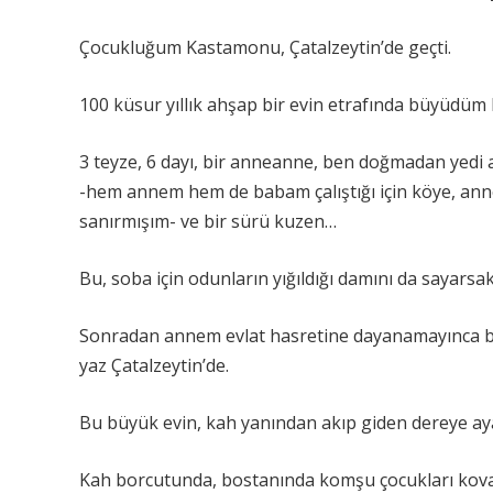
Çocukluğum Kastamonu, Çatalzeytin’de geçti.
100 küsur yıllık ahşap bir evin etrafında büyüdüm 
3 teyze, 6 dayı, bir anneanne, ben doğmadan yedi 
-hem annem hem de babam çalıştığı için köye, ann
sanırmışım- ve bir sürü kuzen…
Bu, soba için odunların yığıldığı damını da sayarsak,
Sonradan annem evlat hasretine dayanamayınca ben
yaz Çatalzeytin’de.
Bu büyük evin, kah yanından akıp giden dereye a
Kah borcutunda, bostanında komşu çocukları koval