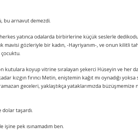
ü, bu arnavut demezdi.
i herkes yatınca odalarda birbirlerine küçük seslerle dediko
 mavisi gözleriyle bir kadın, -Hayriyanım-, ve onun kilitli ta
 çocuktu.
rton kutulara koyup vitrine sıralayan şekerci Hüseyin ve her d
kadar kızgın fırıncı Metin, eniştemin kağıt mı oynadığı yoksa 
 ramazan geceleri, yaklaştıkça yataklarımızda büzüşmemize
e dolar taşardı.
ile işine pek ısınamadım ben.