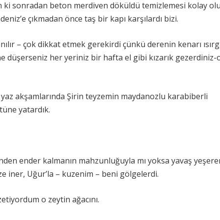
an ki sonradan beton merdiven döküldü temizlemesi kolay ol
deniz’e çıkmadan önce taş bir kapı karşılardı bizi.
lır – çok dikkat etmek gerekirdi çünkü derenin kenarı ısır
ne düşerseniz her yeriniz bir hafta el gibi kızarık gezerdiniz
an yaz akşamlarında Şirin teyzemin maydanozlu karabiberli
stüne yatardık.
üründen ender kalmanın mahzunluğuyla mı yoksa yavaş yeşere
ze iner, Uğur’la – kuzenim – beni gölgelerdi.
tiyordum o zeytin ağacını.