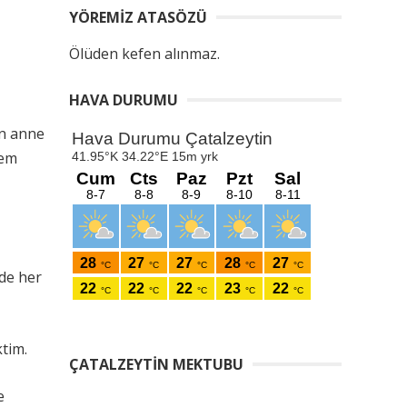
YÖREMIZ ATASÖZÜ
Ölüden kefen alınmaz.
HAVA DURUMU
en anne
zem
de her
tim.
ÇATALZEYTIN MEKTUBU
e