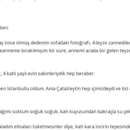
ben.
ay önce ölmüş dedemin sofadaki fotoğrafı, 4.teyze zannedil
eanneme bırakılmışım bir süre, annemi arada bir gelen tey
 4 katlı yaşlı evin sakinleriydik hep beraber.
 İstanbullu oldum. Ama Çatalzeytin hep içimizdeydi ve biz 
yağımı soktum soğuk soğuk, kah kuyusundan bakraçla su çek
adım elmaları tüketmesinler diye, kah kara incirin tepesind