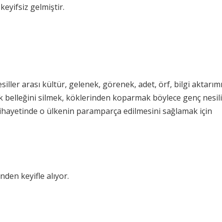
eyifsiz gelmiştir.
iller arası kültür, gelenek, görenek, adet, örf, bilgi aktarım
k belleğini silmek, köklerinden koparmak böylece genç nesil
ihayetinde o ülkenin paramparça edilmesini sağlamak için
den keyifle alıyor.