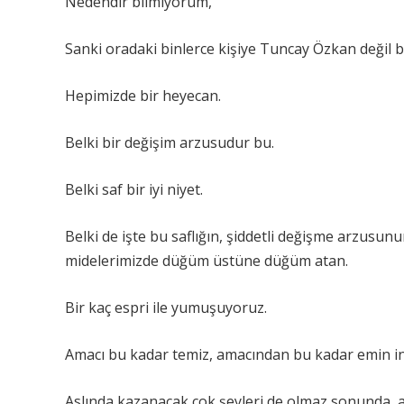
Nedendir bilmiyorum,
Sanki oradaki binlerce kişiye Tuncay Özkan değil 
Hepimizde bir heyecan.
Belki bir değişim arzusudur bu.
Belki saf bir iyi niyet.
Belki de işte bu saflığın, şiddetli değişme arzusu
midelerimizde düğüm üstüne düğüm atan.
Bir kaç espri ile yumuşuyoruz.
Amacı bu kadar temiz, amacından bu kadar emin in
Aslında kazanacak çok şeyleri de olmaz sonunda, a