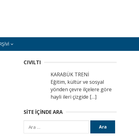
ŞIVI
CIVILTI
KARABÜK TRENİ
Eğitim, kültür ve sosyal
yönden çevre ilçelere göre
hayli ileri çizgide
[…]
SITE İÇINDE ARA
Arama: