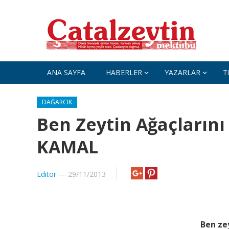
ANA SAYFA
HABERLER
YAZARLAR
T
DAĞARCIK
Ben Zeytin Ağaçların
KAMAL
Editör
—
29/11/2013
Ben ze