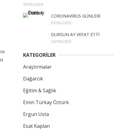
29/05/2024
CORONAVİRÜS GÜNLERİ
07/05/2020
DURSUN AY VEFAT ETTİ
24/04/2020
ını
KATEGORİLER
in
Araştırmalar
Dağarcık
Eğitim & Sağlık
Emin Türkay Öztürk
Ergun Usta
Esat Kaplan