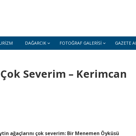
URIZM
DAĞARCIK
FOTOĞRAF GALERISI
GAZETE AR
ı Çok Severim – Kerimcan
ytin ağaçlarını çok severim: Bir Menemen Öyküsü