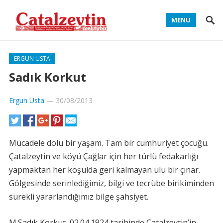
MENU
ERGUN USTA
Sadık Korkut
Ergun Usta
—
30/08/2013
Mücadele dolu bir yaşam. Tam bir cumhuriyet çocuğu.
Çatalzeytin ve köyü Çağlar için her türlü fedakarlığı
yapmaktan her koşulda geri kalmayan ulu bir çınar.
Gölgesinde serinlediğimiz, bilgi ve tecrübe birikiminden
sürekli yararlandığımız bilge şahsiyet.
M.Sadık Korkut, 02.04.1924 tarihinde Çatalzeytin’in