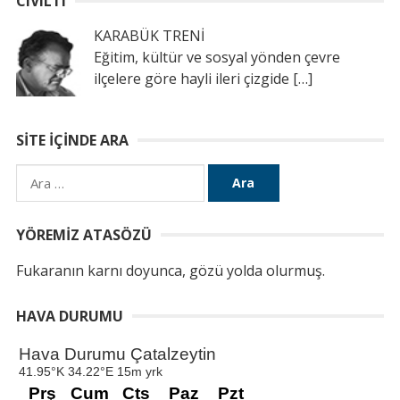
CIVILTI
KARABÜK TRENİ
Eğitim, kültür ve sosyal yönden çevre
ilçelere göre hayli ileri çizgide
[…]
SITE İÇINDE ARA
Arama:
YÖREMIZ ATASÖZÜ
Fukaranın karnı doyunca, gözü yolda olurmuş.
HAVA DURUMU