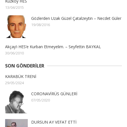
Kuzköy HES
13/04/2015
Gözlerden Uzak Güzel Çatalzeytin – Necdet Güler
19/08/2016
Akçay’ı HES’e Kurban Etmeyelim. – Seyfettin BAYKAL
30/06/2010
SON GÖNDERILER
KARABÜK TRENİ
29/05/2024
CORONAVİRÜS GÜNLERİ
07/05/2020
DURSUN AY VEFAT ETTİ