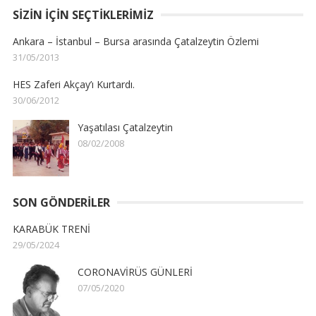
SIZIN İÇIN SEÇTIKLERIMIZ
Ankara – İstanbul – Bursa arasında Çatalzeytin Özlemi
31/05/2013
HES Zaferi Akçay’ı Kurtardı.
30/06/2012
Yaşatılası Çatalzeytin
08/02/2008
SON GÖNDERILER
KARABÜK TRENİ
29/05/2024
CORONAVİRÜS GÜNLERİ
07/05/2020