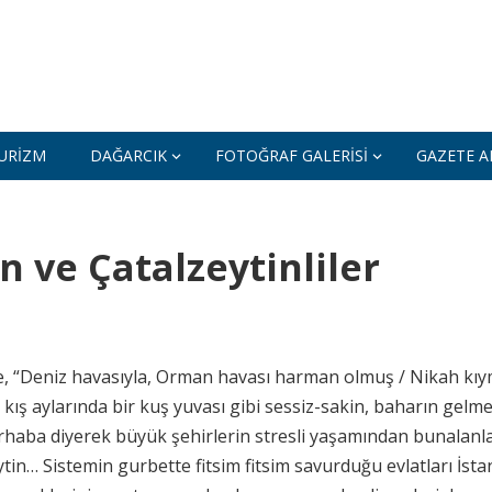
URIZM
DAĞARCIK
FOTOĞRAF GALERISI
GAZETE AR
n ve Çatalzeytinliler
de, “Deniz havasıyla, Orman havası harman olmuş / Nikah kıy
 kış aylarında bir kuş yuvası gibi sessiz-sakin, baharın gelme
rhaba diyerek büyük şehirlerin stresli yaşamından bunalanl
eytin… Sistemin gurbette fitsim fitsim savurduğu evlatları İsta