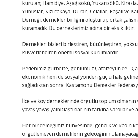
kurulan; Hamidiye, Aşağısokü, Yukarısökü, Kirazla,
Yunuslar, Kızılcakaya, Duran, Celallar, Paşalı ve K
Derneği, dernekler birliğini oluşturup ortak çalı
kuramadık. Bu derneklerimiz adına bir eksikliktir.
Dernekler; bizleri birleştiren, bütünleştiren, yok
kuvvetlendiren önemli sosyal kurumlardır.
Bedenimiz gurbette, gönlümüz Çatalzeytin’de… Çat
ekonomik hem de sosyal yönden güçlü hale gelmesi
sağladıktan sonra, Kastamonu Demekler Federasy
İlçe ve köy derneklerinde örgütlü toplum olmanın yar
yavaş yavaş yalnızlaştıklarının farkına vardılar v
Her bir demeğimiz bünyesinde, gençlik ve kadın ko
örgütlemeyen derneklerin geleceğinin olamayacağ