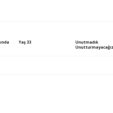
şında
Yaş 33
Unutmadık
Unutturmayacağı