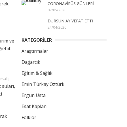
erek,
CORONAVİRÜS GÜNLERİ
07/05/2020
DURSUN AY VEFAT ETTİ
24/04/2020
KATEGORİLER
ırım ve
Şehit
Araştırmalar
Dağarcık
Eğitim & Sağlık
salı,
Emin Türkay Öztürk
 suları,
i
Ergun Usta
Esat Kaplan
arak
Folklor