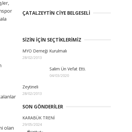
şler,
inspor
ÇATALZEYTIN CIYE BELGESELI
ala
SIZIN İÇIN SEÇTIKLERIMIZ
MYO Derneği Kurulmalı
28/02/2013
m
Salim Ün Vefat Etti.
04/03/2020
Zeytineli
28/02/2013
kalanlar
SON GÖNDERILER
KARABÜK TRENİ
29/05/2024
i olan