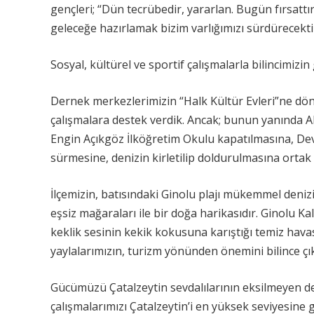
gençleri; “Dün tecrübedir, yararlan. Bugün fırsattır
geleceğe hazırlamak bizim varlığımızı sürdürecekti
Sosyal, kültürel ve sportif çalışmalarla bilincimi
Dernek merkezlerimizin “Halk Kültür Evleri”ne dön
çalışmalara destek verdik. Ancak; bunun yanında A
Engin Açıkgöz İlköğretim Okulu kapatılmasına, D
sürmesine, denizin kirletilip doldurulmasına ortak 
İlçemizin, batısındaki Ginolu plajı mükemmel denizi,
eşsiz mağaraları ile bir doğa harikasıdır. Ginolu K
keklik sesinin kekik kokusuna karıştığı temiz havası
yaylalarımızın, turizm yönünden önemini bilince çı
Gücümüzü Çatalzeytin sevdalılarının eksilmeyen de
çalışmalarımızı Çatalzeytin’i en yüksek seviyesine