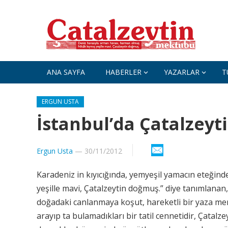
ANA SAYFA
HABERLER
YAZARLAR
T
ERGUN USTA
İstanbul’da Çatalzeyti
Ergun Usta
—
30/11/2012
Karadeniz in kıyıcığında, yemyeşil yamacın eteğin
yeşille mavi, Çatalzeytin doğmuş.” diye tanımlanan,
doğadaki canlanmaya koşut, hareketli bir yaza me
arayıp ta bulamadıkları bir tatil cennetidir, Çatalz