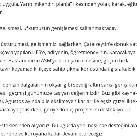
; uygula. Yarın imkandır, planla” ilkesinden yola çıkarak, eğit
r.
zin gelişmesi, ufkumuzun genişlemesi sağlanmaktadır.
üştürülmesi, gelişmemizi sağlarken, Çatalzeytin’e dönük yat
kçay’a yapılan HES’e, adliyenin, öğretmenevınin, Karacakaya 
evlet Hastanemizin ASM’ye dönüştürülmesine, göçün hızla
tavır koyamadık, ilçeye sahip çıkma konusunda ilgisiz kaldık.
 denizin dalgalarının okşar gibi sevdiği altın sarısı geniş kum
alesi, geçmişi günümüze taşıyan değerimizdir. Buz gibi kaynak
, Ağustos ayında bile eksilmeyen karları ile eşsiz güzelliktek
karmaya çalışırken, geriye dönüş projelerini destekliyoruz.
steklerinden alıyoruz. Bu uğurda yeni neslinde desteğini al
 getirene ve koruyana kadar devam ettireceğiz.