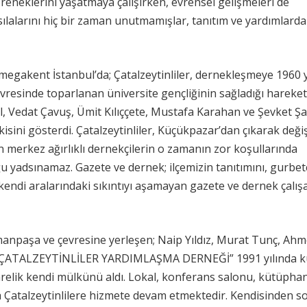
neklerini yaşatmaya çalışırken, evrensel gelişmeleri de
sılalarını hiç bir zaman unutmamışlar, tanıtım ve yardımlard
akent İstanbul’da; Çatalzeytinliler, dernekleşmeye 1960 yı
resinde toparlanan üniversite gençliğinin sağladığı hareketli
l, Vedat Çavuş, Ümit Kılıççete, Mustafa Karahan ve Şevket Ş
kisini gösterdi. Çatalzeytinliler, Küçükpazar’dan çıkarak deği
n merkez ağırlıklı dernekçilerin o zamanın zor koşullarında
ğu yadsınamaz. Gazete ve dernek; ilçemizin tanıtımını, gurbetç
da kendi aralarındaki sıkıntıyı aşamayan gazete ve dernek çalış
manpaşa ve çevresine yerleşen; Naip Yıldız, Murat Tunç, Ahm
e ” ÇATALZEYTİNLİLER YARDIMLAŞMA DERNEĞİ” 1991 yılında k
relik kendi mülkünü aldı. Lokal, konferans salonu, kütüpha
a Çatalzeytinlilere hizmete devam etmektedir. Kendisinden s