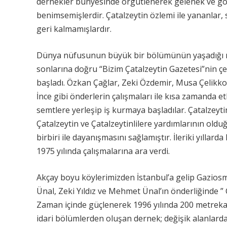
dernekler bünyesinde örgütlenerek gelenek ve göre
benimsemişlerdir. Çatalzeytin özlemi ile yananlar, 
geri kalmamışlardır.
Dünya nüfusunun büyük bir bölümünün yaşadığı meg
sonlarına doğru “Bizim Çatalzeytin Gazetesi”nin çev
başladı. Özkan Çağlar, Zeki Özdemir, Musa Çelikko
İnce gibi önderlerin çalışmaları ile kısa zamanda et
semtlere yerleşip iş kurmaya başladılar. Çatalzeyti
Çatalzeytin ve Çatalzeytinlilere yardımlarının oldu
birbiri ile dayanışmasını sağlamıştır. İleriki yıllar
1975 yılında çalışmalarına ara verdi.
Akçay boyu köylerimizden İstanbul’a gelip Gazios
Ünal, Zeki Yıldız ve Mehmet Ünal’ın önderliğind
Zaman içinde güçlenerek 1996 yılında 200 metreka
idari bölümlerden oluşan dernek; değişik alanlard