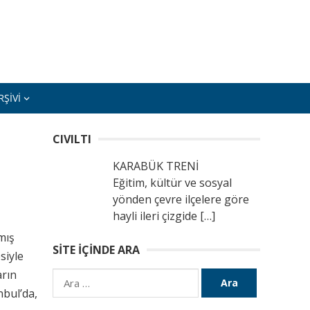
ŞIVI
CIVILTI
KARABÜK TRENİ
Eğitim, kültür ve sosyal
yönden çevre ilçelere göre
hayli ileri çizgide
[…]
mış
SITE İÇINDE ARA
siyle
arın
Arama:
nbul’da,