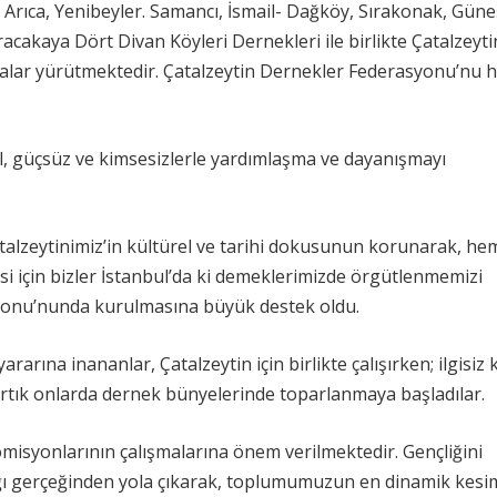
 Arıca, Yenibeyler. Samancı, İsmail- Dağköy, Sırakonak, Güne
aracakaya Dört Divan Köyleri Dernekleri ile birlikte Çatalzeyt
şmalar yürütmektedir. Çatalzeytin Dernekler Federasyonu’nu h
sul, güçsüz ve kimsesizlerle yardımlaşma ve dayanışmayı
alzeytinimiz’in kültürel ve tarihi dokusunun korunarak, he
 için bizler İstanbul’da ki demeklerimizde örgütlenmemizi
onu’nunda kurulmasına büyük destek oldu.
arına inananlar, Çatalzeytin için birlikte çalışırken; ilgisiz 
e artık onlarda dernek bünyelerinde toparlanmaya başladılar.
misyonlarının çalışmalarına önem verilmektedir. Gençliğini
ı gerçeğinden yola çıkarak, toplumumuzun en dinamik kesim