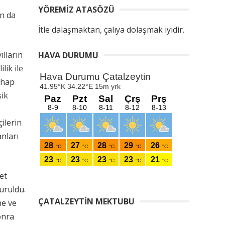
YÖREMIZ ATASÖZÜ
an da
İtle dalaşmaktan, çalıya dolaşmak iyidir.
lların
HAVA DURUMU
lik ile
ahap
şik
ilerin
anları
et
uruldu.
ÇATALZEYTIN MEKTUBU
ne ve
onra